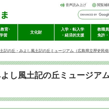
メ
本文へ
音声読み上げ
閲覧補
ニ
ュ
ー
教育･
入学・転入学
教職員
を
文化財
学習
・経済的支援
免許・
飛
ば
土記の丘・みよし風土記の丘ミュージアム（広島県立歴史民俗
し
て
みよし風土記の丘ミュージア