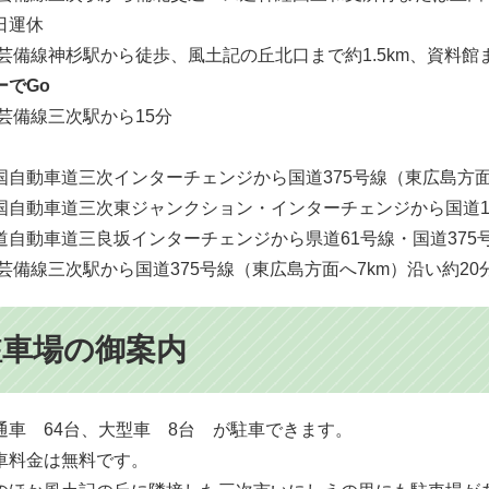
日運休
芸備線神杉駅から徒歩、風土記の丘北口まで約1.5km、資料館ま
ーでGo
芸備線三次駅から15分
自動車道三次インターチェンジから国道375号線（東広島方面へ約
自動車道三次東ジャンクション・インターチェンジから国道183号
自動車道三良坂インターチェンジから県道61号線・国道375号線
芸備線三次駅から国道375号線（東広島方面へ7km）沿い約20
駐車場の御案内
車 64台、大型車 8台 が駐車できます。
料金は無料です。