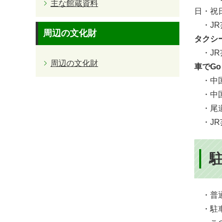
主な館蔵資料
日・祝
・JR
周辺の文化財
タクシ
・JR
周辺の文化財
車でGo
・中国
・中国
・尾道
・JR
・普通
・駐車