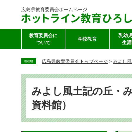
広島県教育委員会
ホームページ
教育委員会に
乳幼児
学校教育
ついて
生涯
ペ
ー
広島県教育委員会トップページ
>
みよし風
現在地
ジ
の
先
頭
みよし風土記の丘・
で
資料館）
す。