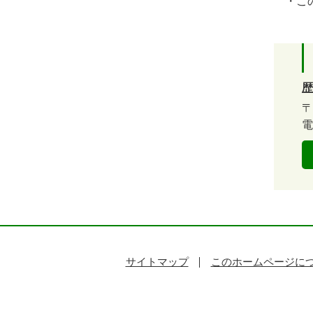
・この
歴
〒
電
サイトマップ
このホームページに