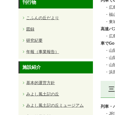
列車でG
刊行物
・広島
・福山
こふんの丘だより
・東城
高速バ
図録
・広島
研究紀要
車でGo
・山陽
年報（事業報告）
・山陽
・山陰
施設紹介
・浜田
基本的運営方針
三
みよし風土記の丘
みよし風土記の丘ミュージアム
列車・
・JR