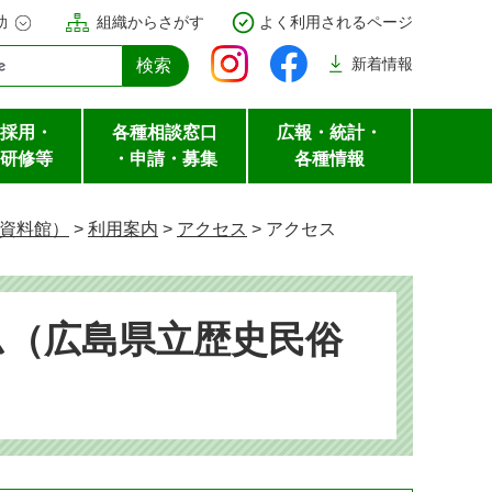
助
組織からさがす
よく利用されるページ
新着
情報
採用・
各種相談窓口
広報・統計・
研修等
・申請・募集
各種情報
資料館）
>
利用案内
>
アクセス
>
アクセス
ム（広島県立歴史民俗