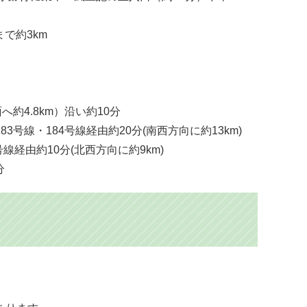
で約3km
4.8km）沿い約10分
線・184号線経由約20分(南西方向に約13km)
経由約10分(北西方向に約9km)
分