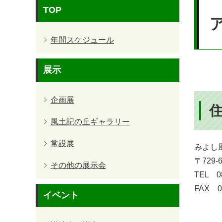
本
TOP
文
年間スケジュール
展示
企画展
風土記の丘ギャラリー
常設展
みよし
〒729
その他の展示会
TEL 0
FAX 08
イベント