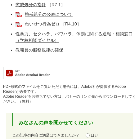
懲戒処分の指針
［R7.1］
懲戒処分の公表について
わいせつ行為ゼロ
［R4.10］
性暴力、セクハラ、パワハラ、体罰に関する通報・相談窓口
（学校相談ダイヤル）
教職員の服務規律の確保
PDF形式のファイルをご覧いただく場合には、Adobe社が提供するAdobe
Readerが必要です。
Adobe Readerをお持ちでない方は、バナーのリンク先からダウンロードしてく
ださい。（無料）
みなさんの声を聞かせてください
満
この記事の内容に満足はできましたか？
はい