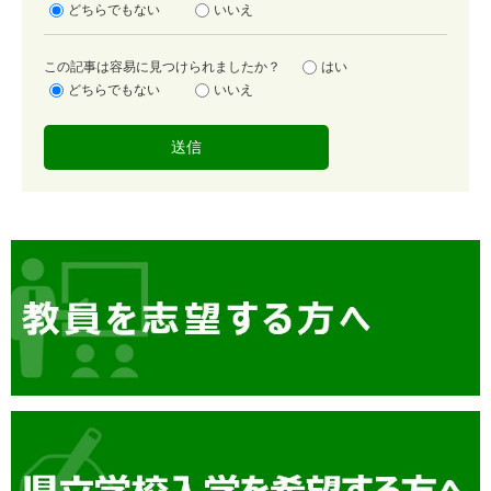
足
どちらでもない
いいえ
度
容
この記事は容易に見つけられましたか？
はい
易
どちらでもない
いいえ
度