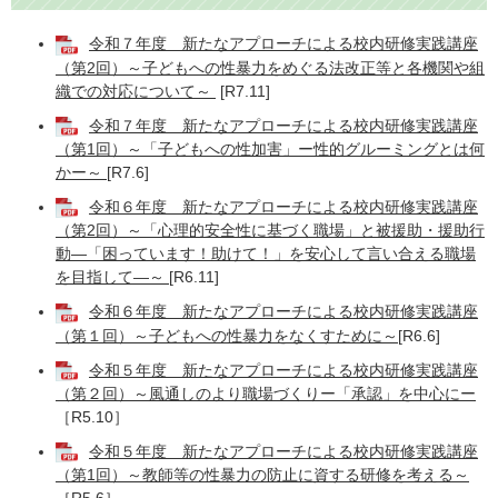
令和７年度 新たなアプローチによる校内研修実践講座
（第2回）～子どもへの性暴力をめぐる法改正等と各機関や組
織での対応について​​～
[R7.11]
令和７年度 新たなアプローチによる校内研修実践講座
（第1回）～「子どもへの性加害」ー性的グルーミングとは何
かー～
[R7.6]
令和６年度 新たなアプローチによる校内研修実践講座
（第2回）～「心理的安全性に基づく職場」と被援助・援助行
動―「困っています！助けて！」を安心して言い合える職場
を目指して―～
[R6.11]
令和６年度 新たなアプローチによる校内研修実践講座
（第１回）～子どもへの性暴力をなくすために～
[R6.6]
令和５年度 新たなアプローチによる校内研修実践講座
（第２回）～風通しのより職場づくりー「承認」を中心にー
［R5.10］
令和５年度 新たなアプローチによる校内研修実践講座
（第1回）～教師等の性暴力の防止に資する研修を考える～