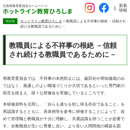
ペ
新着
広島県教育委員会
ホームページ
ー
情報
ジ
の
ホットライン教育ひろしま
>
教職員による不祥事の根絶 －信頼され
現在地
続ける教職員であるために－
先
頭
本
で
文
教職員による不祥事の根絶 －信頼
す。
され続ける教職員であるために－
県教育委員会では、不祥事の未然防止には、厳罰化や周知徹底のみ
ではなく、風通しのよい職場づくりが大切であるといった専門家の
助言を踏まえ、様々な研修会を実施しているところです。
本研修資料を活用し、「自らも過ちを犯し得る存在であること」を
再認識するとともに、具体例等を参考に研修することによって、改
めて管理職と教職員が十分に理解し、共通認識を持つことが必要で
す。全教職員が互いに尊重し合い、より良い人間関係の構築を図