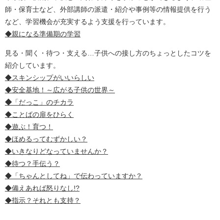
師・保育士など、外部講師の派遣・紹介や事例等の情報提供を行う
など、学習機会が充実するよう支援を行っています。
◆親になる準備期の学習
見る・聞く・待つ・支える…子供への接し方のちょっとしたコツを
紹介しています。
◆スキンシップがいいらしい
◆安全基地！～広がる子供の世界～
◆
「だっこ」のチカラ
◆ことばの扉をひらく
◆遊ぶ！育つ！
◆ほめるってむずかしい？
◆いきなりどなっていませんか？
◆待つ？手伝う？
◆「ちゃんとしてね」で伝わっていますか？
◆備えあれば怒りなし!?
◆指示？それとも支持？