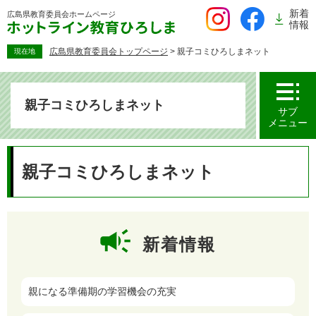
ペ
新着
広島県教育委員会
ホームページ
ー
情報
ジ
の
広島県教育委員会トップページ
>
親子コミひろしまネット
現在地
先
頭
で
親子コミひろしまネット
す。
サブ
メニュー
本
文
親子コミひろしまネット
新着情報
親になる準備期の学習機会の充実