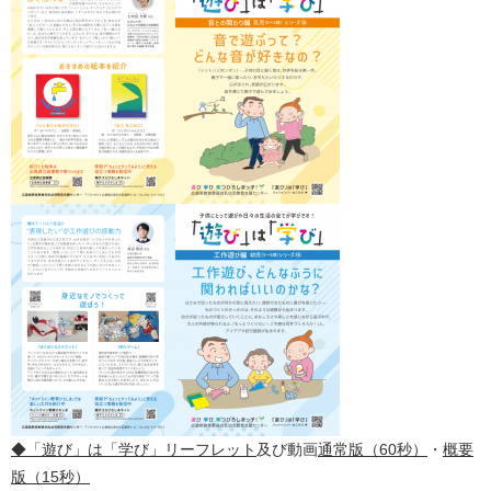
◆「遊び」は「学び」リーフレット
及び動画
通常版（60秒）
・
概要
版（15秒）