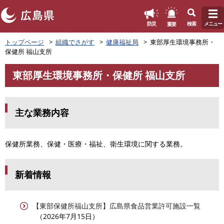
このページの本文へ
重要
防災
検索
メニュー
ペ
トップページ
組織でさがす
健康福祉局
東部厚生環境事務所・
ー
保健所 福山支所
ジ
の
東部厚生環境事務所・保健所 福山支所
先
本
頭
文
で
す
主な業務内容
。
保健所業務、保健・医療・福祉、衛生環境に関する業務。
新着情報
【東部保健所福山支所】広島県食品営業許可施設一覧
2026年7月15日