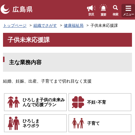
このページの本文へ
重要
防災
検索
メニュー
ペ
トップページ
組織でさがす
健康福祉局
子供未来応援課
ー
ジ
子供未来応援課
の
本
先
文
頭
で
主な業務内容
す
。
結婚、妊娠、出産、子育てまで切れ目なく支援
ひろしま子供の未来み
不妊･不育
んなで応援プラン
ひろしま
子育て
ネウボラ