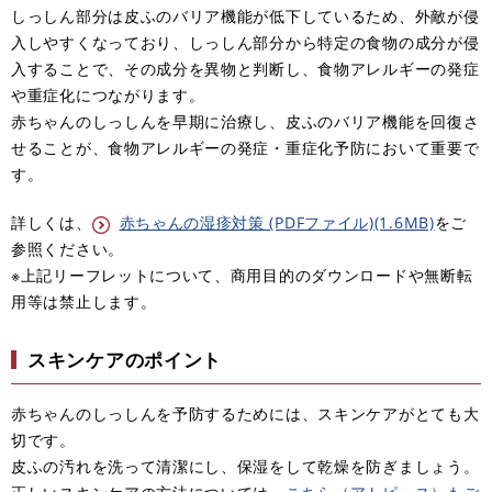
しっしん部分は皮ふのバリア機能が低下しているため、外敵が侵
入しやすくなっており、しっしん部分から特定の食物の成分が侵
入することで、その成分を異物と判断し、食物アレルギーの発症
や重症化につながります。
​赤ちゃんのしっしんを早期に治療し、皮ふのバリア機能を回復さ
せることが、食物アレルギーの発症・重症化予防において重要で
す。
詳しくは、
赤ちゃんの湿疹対策 (PDFファイル)(1.6MB)
をご
参照ください。
​※上記リーフレットについて、商用目的のダウンロードや無断転
用等は禁止します。
スキンケアのポイント
赤ちゃんのしっしんを予防するためには、スキンケアがとても大
切です。
皮ふの汚れを洗って清潔にし、保湿をして乾燥を防ぎましょう。