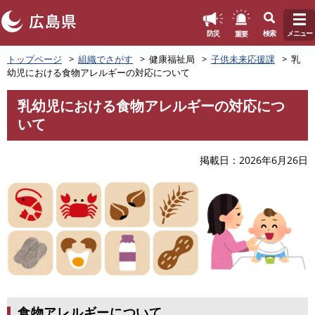
このページの本文へ
重要
防災
検索
メニュー
ペ
トップページ
組織でさがす
健康福祉局
子供未来応援課
乳
ー
幼児における食物アレルギーの対応について
ジ
の
乳幼児における食物アレルギーの対応につ
先
本
いて
頭
文
で
す
掲載日
2026年6月26日
。
食物アレルギーについて