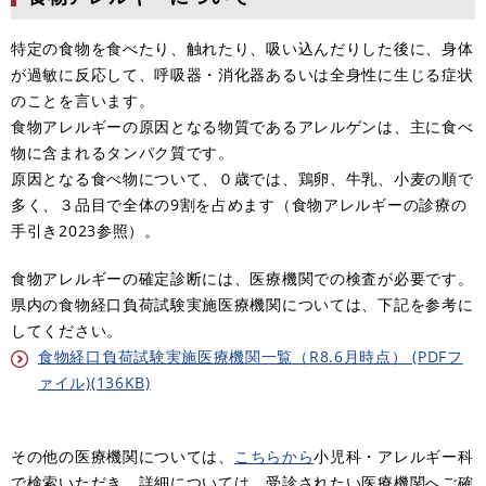
特定の食物を食べたり、触れたり、吸い込んだりした後に、身体
が過敏に反応して、呼吸器・消化器あるいは全身性に生じる症状
のことを言います。
食物アレルギーの原因となる物質であるアレルゲンは、主に食べ
物に含まれるタンパク質です。
原因となる食べ物について、０歳では、鶏卵、牛乳、小麦の順で
多く、３品目で全体の9割を占めます（食物アレルギーの診療の
手引き2023参照）。
食物アレルギーの確定診断には、医療機関での検査が必要です。
県内の食物経口負荷試験実施医療機関については、下記を参考に
してください。
食物経口負荷試験実施医療機関一覧（R8.6月時点） (PDFフ
ァイル)(136KB)
その他の医療機関については、
こちらから
小児科・アレルギー科
で検索いただき、詳細については、受診されたい医療機関へご確