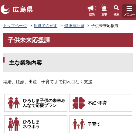
このページの本文へ
重要
防災
検索
メニュー
ペ
トップページ
組織でさがす
健康福祉局
子供未来応援課
ー
ジ
子供未来応援課
の
本
先
文
頭
で
主な業務内容
す
。
結婚、妊娠、出産、子育てまで切れ目なく支援
ひろしま子供の未来み
不妊･不育
んなで応援プラン
ひろしま
子育て
ネウボラ