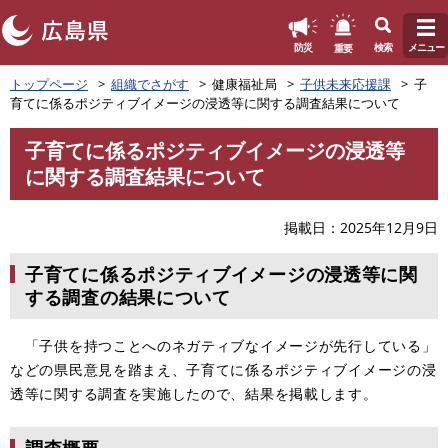
このページの本文へ
重要
防災
検索
メニュー
ペ
トップページ
組織でさがす
健康福祉局
子供未来応援課
子
ー
育てに係るポジティブイメージの浸透等に関する調査結果について
ジ
の
子育てに係るポジティブイメージの浸透等
先
本
に関する調査結果について
頭
文
で
す
掲載日
2025年12月9日
。
子育てに係るポジティブイメージの浸透等に関
する調査の結果について
「子供を持つことへのネガティブなイメージが先行している」
などの県民意見を踏まえ、子育てに係るポジティブイメージの浸
透等に関する調査を実施したので、結果を掲載します。
調査概要