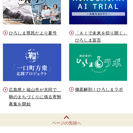
ひろしま県民だより夏号
「ＡＩで未来を切り開く」
ひろしま宣言
徹底解剖！ひろしまラボ
広島県と福山市が共同で、
鞆のまちづくりに係る寄附
募集を開始
ページの先頭へ