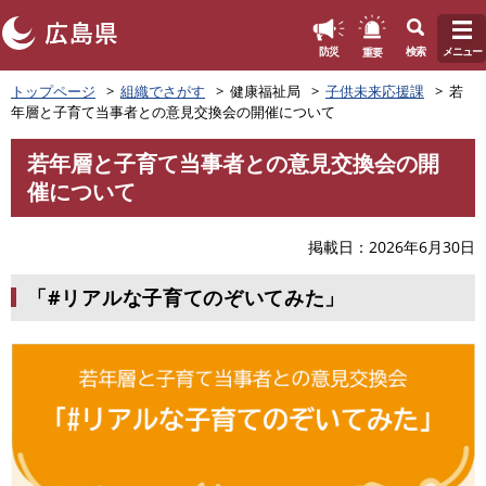
このページの本文へ
重要
防災
検索
メニュー
ペ
トップページ
組織でさがす
健康福祉局
子供未来応援課
若
ー
年層と子育て当事者との意見交換会の開催について
ジ
の
若年層と子育て当事者との意見交換会の開
先
本
催について
頭
文
で
す
掲載日
2026年6月30日
。
「#リアルな子育てのぞいてみた」