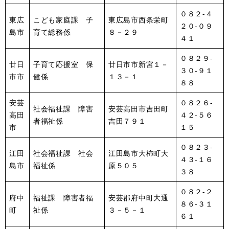
０８２-４
東広
こども家庭課 子
東広島市西条栄町
２０-０９
島市
育て総務係
８－２９
４１
０８２９-
廿日
子育て応援室 保
廿日市市新宮１－
３０-９１
市市
健係
１３－１
８８
安芸
０８２６-
社会福祉課 障害
安芸高田市吉田町
高田
４２-５６
者福祉係
吉田７９１
市
１５
０８２３-
江田
社会福祉課 社会
江田島市大柿町大
４３-１６
島市
福祉係
原５０５
３８
０８２-２
府中
福祉課 障害者福
安芸郡府中町大通
８６-３１
町
祉係
３－５－１
６１