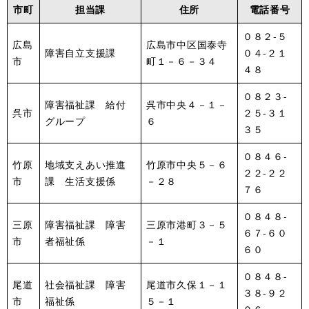
市町
担当課
住所
電話番号
０８２‐５
広島
広島市中区国泰寺
障害自立支援課
０４‐２１
市
町１－６－３４
４８
０８２３-
障害福祉課 給付
呉市中央４－１－
呉市
２５-３１
グループ
６
３５
０８４６‐
竹原
地域支えあい推進
竹原市中央５－６
２２‐２２
市
課 生活支援係
－２８
７６
０８４８‐
三原
障害福祉課 障害
三原市港町３－５
６７‐６０
市
者福祉係
－１
６０
０８４８-
尾道
社会福祉課 障害
尾道市久保１－１
３８-９２
市
福祉係
５－１