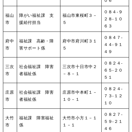
０６
０８４-９
福山
障がい福祉課 支
福山市東桜町３－
２８-１０
市
援給付担当
５
６３
０８４７-
府中
福祉課 高齢・障
府中市府川町３１
４４-９１
市
害サポート係
５
４９
０８２４-
三次
社会福祉課 障害
三次市十日市中２
６５-２０
市
者福祉係
－８－１
５１
０８２４-
庄原
社会福祉課 障害
庄原市中本町１－
７３-１２
市
者福祉係
１０－１
１０
０８２７-
大竹
福祉課 障害福祉
大竹市小方１－１
５９-２１
市
係
１－１
４６