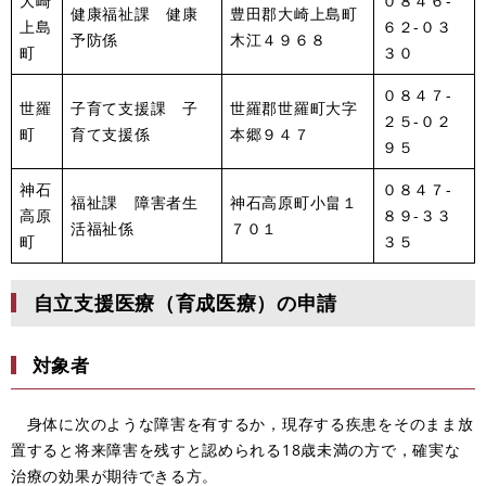
大崎
０８４６-
健康福祉課 健康
豊田郡大崎上島町
上島
６２-０３
予防係
木江４９６８
町
３０
０８４７-
世羅
子育て支援課 子
世羅郡世羅町大字
２５-０２
町
育て支援係
本郷９４７
９５
神石
０８４７-
福祉課 障害者生
神石高原町小畠１
高原
８９-３３
活福祉係
７０１
町
３５
自立支援医療（育成医療）の申請
対象者
身体に次のような障害を有するか，現存する疾患をそのまま放
置すると将来障害を残すと認められる18歳未満の方で，確実な
治療の効果が期待できる方。