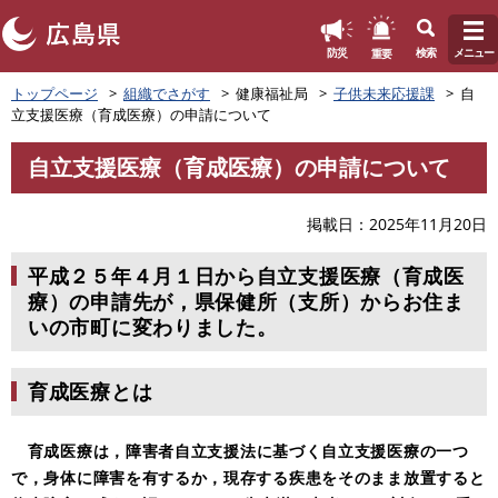
このページの本文へ
重要
防災
検索
メニュー
ペ
トップページ
組織でさがす
健康福祉局
子供未来応援課
自
ー
立支援医療（育成医療）の申請について
ジ
の
自立支援医療（育成医療）の申請について
先
本
頭
文
で
掲載日
2025年11月20日
す
。
平成２５年４月１日から自立支援医療（育成医
療）の申請先が，県保健所（支所）からお住ま
いの市町に変わりました。
育成医療とは
育成医療は，障害者自立支援法に基づく自立支援医療の一つ
で，身体に障害を有するか，現存する疾患をそのまま放置すると