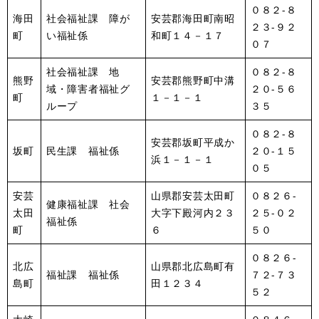
０８２-８
海田
社会福祉課 障が
安芸郡海田町南昭
２３-９２
町
い福祉係
和町１４－１７
０７
社会福祉課 地
０８２-８
熊野
安芸郡熊野町中溝
域・障害者福祉グ
２０-５６
町
１－１－１
ループ
３５
０８２-８
安芸郡坂町平成か
坂町
民生課 福祉係
２０-１５
浜１－１－１
０５
安芸
山県郡安芸太田町
０８２６-
健康福祉課 社会
太田
大字下殿河内２３
２５-０２
福祉係
町
６
５０
０８２６-
北広
山県郡北広島町有
福祉課 福祉係
７２-７３
島町
田１２３４
５２