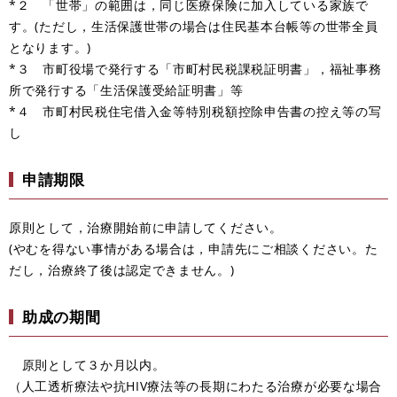
*２ 「世帯」の範囲は，同じ医療保険に加入している家族で
す。(ただし，生活保護世帯の場合は住民基本台帳等の世帯全員
となります。)
*３ 市町役場で発行する「市町村民税課税証明書」，福祉事務
所で発行する「生活保護受給証明書」等
*４ 市町村民税住宅借入金等特別税額控除申告書の控え等の写
し
申請期限
原則として，治療開始前に申請してください。
(やむを得ない事情がある場合は，申請先にご相談ください。た
だし，治療終了後は認定できません。)
助成の期間
原則として３か月以内。
（人工透析療法や抗HIV療法等の長期にわたる治療が必要な場合