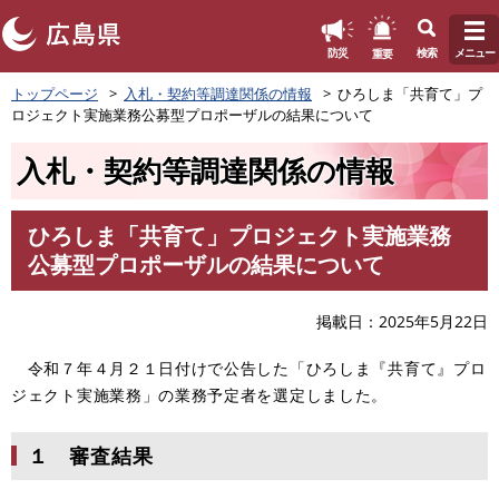
このページの本文へ
重要
防災
検索
メニュー
ペ
トップページ
入札・契約等調達関係の情報
ひろしま「共育て」プ
ー
ロジェクト実施業務公募型プロポーザルの結果について
ジ
の
入札・契約等調達関係の情報
先
頭
で
ひろしま「共育て」プロジェクト実施業務
す
本
公募型プロポーザルの結果について
。
文
掲載日
2025年5月22日
令和７年４月２１日付けで公告した「ひろしま『共育て』プロ
ジェクト実施業務」の業務予定者を選定しました。
１ 審査結果