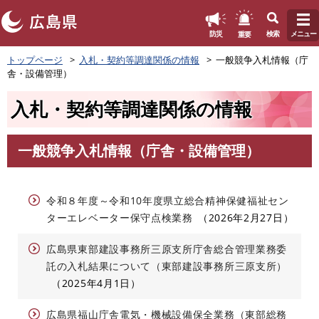
このページの本文へ
重要
防災
検索
メニュー
ペ
トップページ
入札・契約等調達関係の情報
一般競争入札情報（庁
ー
舎・設備管理）
ジ
の
入札・契約等調達関係の情報
先
頭
で
一般競争入札情報（庁舎・設備管理）
す
本
。
文
令和８年度～令和10年度県立総合精神保健福祉セン
ターエレベーター保守点検業務
2026年2月27日
広島県東部建設事務所三原支所庁舎総合管理業務委
託の入札結果について（東部建設事務所三原支所）
2025年4月1日
広島県福山庁舎電気・機械設備保全業務（東部総務