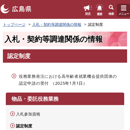
このページの本文へ
重要
防災
検索
メニュー
ペ
トップページ
入札・契約等調達関係の情報
認定制度
ー
ジ
入札・契約等調達関係の情報
の
先
頭
認定制度
で
本
す
文
。
役務業務発注における高年齢者就業機会提供団体の
認定申請の受付
2025年1月1日
物品・委託役務業務
入札参加資格
認定制度