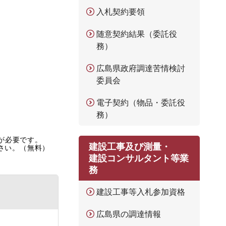
入札契約要領
随意契約結果（委託役
務）
広島県政府調達苦情検討
委員会
電子契約（物品・委託役
務）
rが必要です。
建設工事及び測量・
ださい。（無料）
建設コンサルタント等業
務
建設工事等入札参加資格
広島県の調達情報