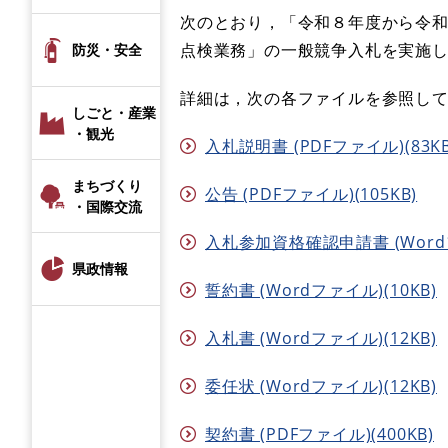
次のとおり，「令和８年度から令和
点検業務」の一般競争入札を実施
防災・安全
詳細は，次の各ファイルを参照し
しごと・産業
・観光
入札説明書 (PDFファイル)(83KB
まちづくり
公告 (PDFファイル)(105KB)
・国際交流
入札参加資格確認申請書 (Wordフ
県政情報
誓約書 (Wordファイル)(10KB)
入札書 (Wordファイル)(12KB)
委任状 (Wordファイル)(12KB)
契約書 (PDFファイル)(400KB)