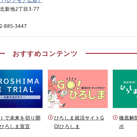
（パレアモア広島）
新地2丁目3-77
2-885-3447
おすすめコンテンツ
Ｉで未来を切り開
ひろしま就活サイトG
徹底解
ひろしま宣言
O!ひろしま
ボ