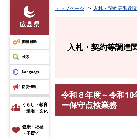
ペ
トップページ
入札・契約等調達
ー
ジ
の
先
頭
閲覧補助
入札・契約等調達
で
す
検索
。
Language
防災情報
令和８年度～令和1
本
文
ー保守点検業務
くらし・教育
・環境・文化
健康・福祉
・子育て