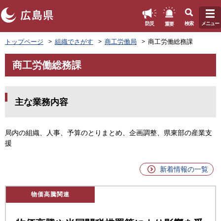
このページの本文へ
重要
防災
検索
メニュー
ペ
トップページ
組織でさがす
商工労働局
商工労働総務課
ー
ジ
商工労働総務課
の
本
先
文
頭
で
主な業務内容
す
。
局内の組織、人事、予算のとりまとめ、企画調整、県東部の産業支
援
新着情報の一覧
物価高騰関連