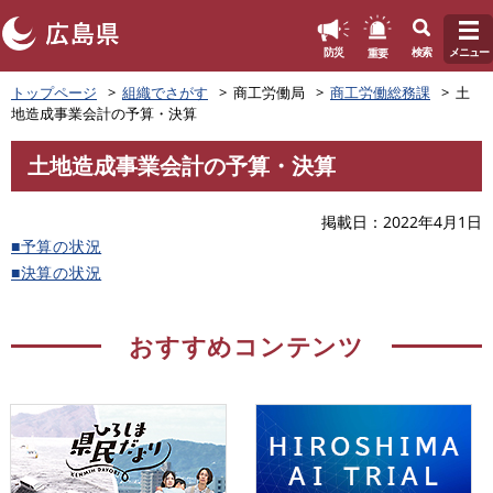
このページの本文へ
重要
防災
検索
メニュー
ペ
トップページ
組織でさがす
商工労働局
商工労働総務課
土
ー
地造成事業会計の予算・決算
ジ
の
土地造成事業会計の予算・決算
先
本
頭
文
で
掲載日
2022年4月1日
す
■予算の状況
。
■決算の状況
おすすめコンテンツ