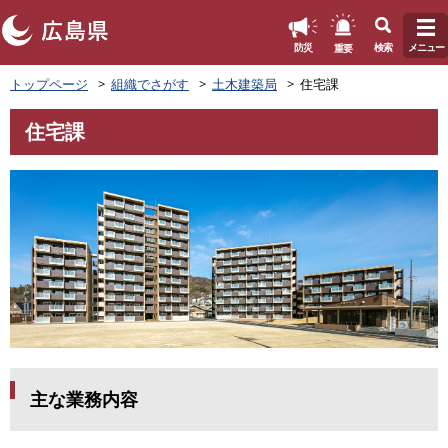
このページの本文へ
重要
防災
検索
メニュー
ペ
トップページ
組織でさがす
土木建築局
住宅課
ー
ジ
住宅課
の
本
先
文
頭
で
す
。
主な業務内容