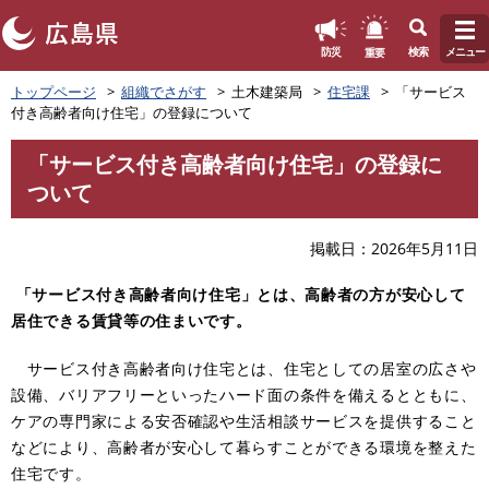
このページの本文へ
重要
防災
検索
メニュー
ペ
トップページ
組織でさがす
土木建築局
住宅課
「サービス
ー
付き高齢者向け住宅」の登録について
ジ
の
「サービス付き高齢者向け住宅」の登録に
先
本
ついて
頭
文
で
す
掲載日
2026年5月11日
。
「サービス付き高齢者向け住宅」とは、高齢者の方が安心して
居住できる賃貸等の住まいです。
サービス付き高齢者向け住宅とは、住宅としての居室の広さや
設備、バリアフリーといったハード面の条件を備えるとともに、
ケアの専門家による安否確認や生活相談サービスを提供すること
などにより、高齢者が安心して暮らすことができる環境を整えた
住宅です。