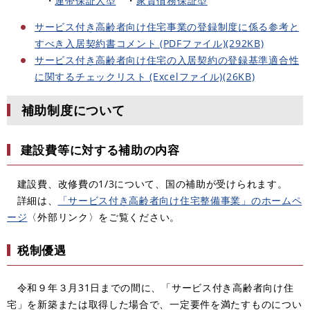
・
連帯保証人型
・
家賃債務保証型
サービス付き高齢者向け住宅事業の登録制度に係る参考と
すべき入居契約書コメント (PDFファイル)(292KB)
サービス付き高齢者向け住宅の入居契約の登録基準適合性
に関するチェックリスト (Excelファイル)(26KB)
補助制度について
建設費等に対する補助の内容
建設費、改修費の1/3について、国の補助が受けられます。
詳細は、
「サービス付き高齢者向け住宅整備事業」のホームペ
ージ
〈外部リンク〉をご覧ください。
税制優遇
令和９年３月31日までの間に、「サービス付き高齢者向け住
宅」を新築または取得した場合で、一定要件を満たすものについ