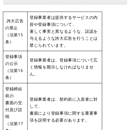
登録事業者は提供するサービスの内
誇大広告
容や登録事項について、
の禁止
著しく事実と異なるような、誤認を
（法第15
与えるような誇大広告を行うことは
条）
禁じられています。
登録事項
登録事業者は、登録事項について広
の公示
く情報を開示しなければなりませ
（法第16
ん。
条）
登録締結
前の
登録事業者は、契約前に入居者に対
書面の交
して、
付及び説
書面により登録事項に関する重要事
明
項を説明する必要があります。
（法第17