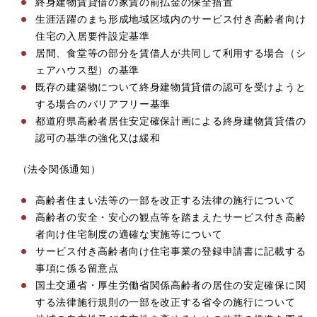
終身建物賃貸借の家賃の前払金の保全措置
生涯活躍のまち形成地域区域内のサービス付き高齢者向け
住宅の入居要件設定基準
居間、食堂等の部分を賃借人が共同して利用する場合（シ
ェアハウス型）の基準
既存の建築物について終身建物賃貸借の認可を受けようと
する場合のバリアフリー基準
都道府県高齢者居住安定確保計画による終身建物賃貸借の
認可の基準の強化又は緩和
（法令関係通知）
高齢者住まい法等の一部を改正する法律の施行について
高齢者の安全・安心の観点等を踏まえたサービス付き高齢
者向け住宅制度の適確な実施等について
サービス付き高齢者向け住宅事業の登録申請書に記載する
事項に係る留意点
国土交通省・厚生労働省関係高齢者の居住の安定確保に関
する法律施行規則の一部を改正する省令の施行について