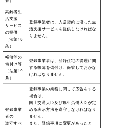
条）
高齢者生
活支援
登録事業者は、入居契約に沿った生
サービス
活支援サービスを提供しなければな
の提供
りません。
（法第18
条）
帳簿等の
登録事業者は、登録住宅の管理に関
備付け等
する帳簿を備付け、保管しておかな
（法第19
ければなりません。
条）
登録事業の業務に関して広告をする
場合は、
国土交通大臣及び厚生労働大臣が定
登録事業
める表示方法を遵守しなければなり
者の
ません。
遵守すべ
また、登録事項に変更があったと