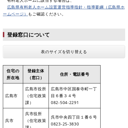
有料老人ホームに該当する場合は、
広島県有料老人ホーム設置運営指導指針・指導要綱（広島県ホ
ームページ）
もご確認ください。
登録窓口について
表のサイズを切り替える
住宅の
登録主体
住所・電話番号
所在地
（窓口）
広島市役所
広島市中区国泰寺町一丁
広島市
（住宅政策
目６番３４号
課）
082-504-2291
呉市役所
呉市中央四丁目１番６号
呉市
（住宅政策
0823-25-3830
課）