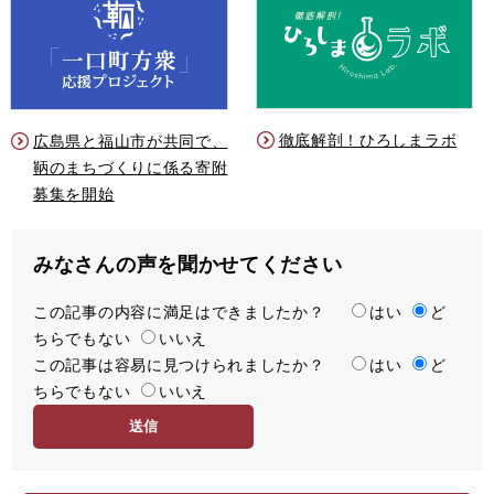
徹底解剖！ひろしまラボ
広島県と福山市が共同で、
鞆のまちづくりに係る寄附
募集を開始
みなさんの声を聞かせてください
この記事の内容に満足はできましたか？
満
はい
ど
ちらでもない
足
いいえ
この記事は容易に見つけられましたか？
度
容
はい
ど
ちらでもない
易
いいえ
度