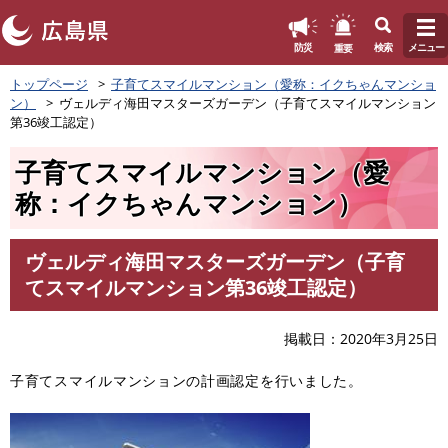
このページの本文へ
重要
防災
検索
メニュー
ペ
トップページ
子育てスマイルマンション（愛称：イクちゃんマンショ
ー
ン）
ヴェルディ海田マスターズガーデン（子育てスマイルマンション
ジ
第36竣工認定）
の
先
子育てスマイルマンション（愛
頭
称：イクちゃんマンション）
で
す
。
ヴェルディ海田マスターズガーデン（子育
本
てスマイルマンション第36竣工認定）
文
掲載日
2020年3月25日
子育てスマイルマンションの計画認定を行いました。