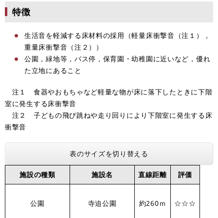
特徴
生活音を軽減する床材料の採用（軽量床衝撃音（注１），
重量床衝撃音（注２））
公園，緑地等，バス停，保育園・幼稚園に近いなど，優れ
た立地にあること
注１ 食器やおもちゃなど軽量な物が床に落下したときに下階
室に発生する床衝撃音
注２ 子どもの飛び跳ねや走り回りにより下階室に発生する床
衝撃音
表のサイズを切り替える
施設の種類
施設名
直線距離
評価
公園
寺迫公園
約260ｍ
☆☆☆