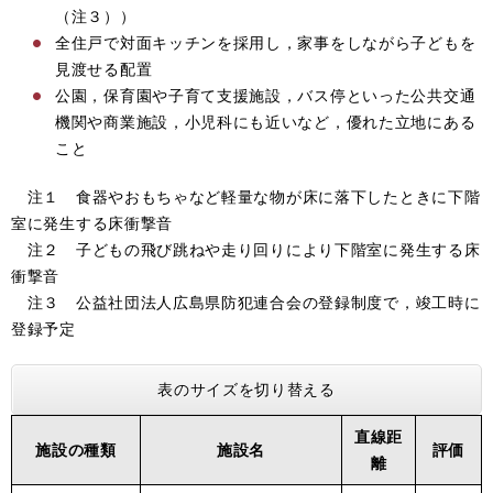
（注３））
全住戸で対面キッチンを採用し，家事をしながら子どもを
見渡せる配置
公園，保育園や子育て支援施設，バス停といった公共交通
機関や商業施設，小児科にも近いなど，優れた立地にある
こと
注１ 食器やおもちゃなど軽量な物が床に落下したときに下階
室に発生する床衝撃音
注２ 子どもの飛び跳ねや走り回りにより下階室に発生する床
衝撃音
注３ 公益社団法人広島県防犯連合会の登録制度で，竣工時に
登録予定
表のサイズを切り替える
直線距
施設の種類
施設名
評価
離