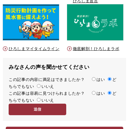
ひろしま宣言
ひろしまマイタイムライン
徹底解剖！ひろしまラボ
みなさんの声を聞かせてください
この記事の内容に満足はできましたか？
満
はい
ど
ちらでもない
足
いいえ
この記事は容易に見つけられましたか？
度
容
はい
ど
ちらでもない
易
いいえ
度