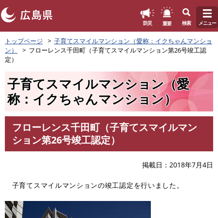
このページの本文へ
重要
防災
検索
メニュー
ペ
トップページ
子育てスマイルマンション（愛称：イクちゃんマンショ
ー
ン）
フローレンス千田町（子育てスマイルマンション第26号竣工認
ジ
定）
の
先
子育てスマイルマンション（愛
頭
称：イクちゃんマンション）
で
す
。
フローレンス千田町（子育てスマイルマン
本
ション第26号竣工認定）
文
掲載日
2018年7月4日
子育てスマイルマンションの竣工認定を行いました。