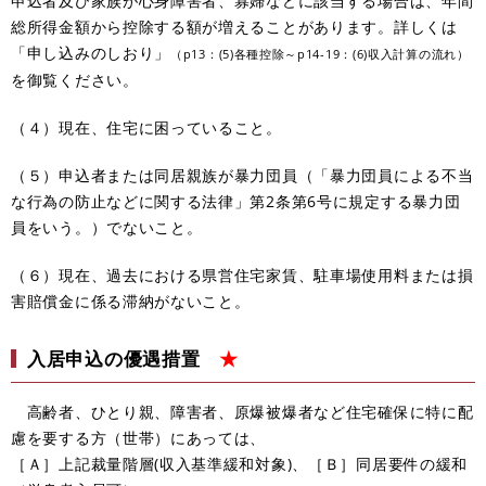
申込者及び家族が心身障害者、寡婦などに該当する場合は、年間
総所得金額から控除する額が増えることがあります。詳しくは
「申し込みのしおり」
（p13：(5)各種控除～p14-19：(6)収入計算の流れ）
を御覧ください。
（４）現在、住宅に困っていること。
（５）申込者または同居親族が暴力団員（「暴力団員による不当
な行為の防止などに関する法律」第2条第6号に規定する暴力団
員をいう。）でないこと。
（６）現在、過去における県営住宅家賃、駐車場使用料または損
害賠償金に係る滞納がないこと。
入居申込の優遇措置
★
高齢者、ひとり親、障害者、原爆被爆者など住宅確保に特に配
慮を要する方（世帯）にあっては、
［Ａ］上記裁量階層(収入基準緩和対象)、［Ｂ］同居要件の緩和