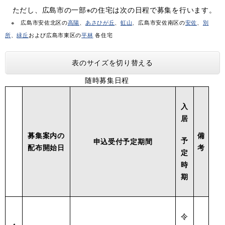
ただし、広島市の一部※の住宅は次の日程で募集を行います。
※ 広島市安佐北区の
高陽
、
あさひが丘
、
虹山
、広島市安佐南区の
安佐
、
別
所
、
緑丘
および広島市東区の
平林
各住宅
表のサイズを切り替える
随時募集日程
入
居
募集案内の
備
予
申込受付予定期間
配布開始日
考
定
時
期
令