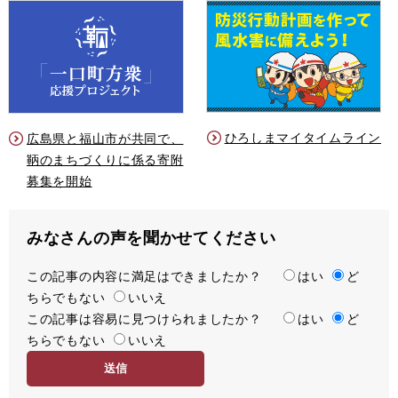
ひろしまマイタイムライン
広島県と福山市が共同で、
鞆のまちづくりに係る寄附
募集を開始
みなさんの声を聞かせてください
この記事の内容に満足はできましたか？
満
はい
ど
ちらでもない
足
いいえ
この記事は容易に見つけられましたか？
度
容
はい
ど
ちらでもない
易
いいえ
度