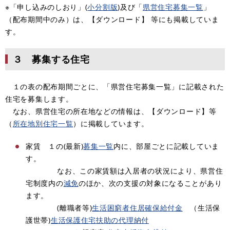
※「申し込みのしおり」(
小分割版
)及び「
県営住宅募集一覧
」
（配布期間中のみ）は、【ダウンロード】 等にも掲載していま
す。
３ 募集する住宅
１の表の配布期間ごとに、「県営住宅募集一覧」に記載された
住宅を募集します。
なお、県営住宅の所在地などの情報は、【ダウンロード】等
（
所在地別住宅一覧
）に掲載しています。
家賃 １の(最新)
募集一覧
内に、部屋ごとに記載していま
す。
なお、この家賃額は入居者の状況により、県営住
宅制度内の
減免
のほか、次の支援の対象になることがあり
ます。​
(離職者等)
生活困窮者住居確保給付金
（生活保
護世帯)
生活保護住宅扶助の代理納付