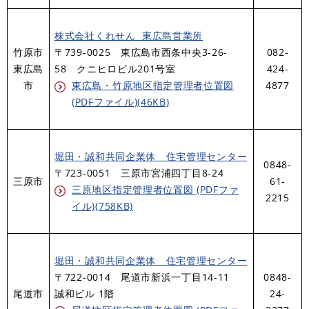
株式会社くれせん 東広島営業所
竹原市
〒739-0025 東広島市西条中央3-26-
082-
東広島
58 クニヒロビル201号室
424-
市
東広島・竹原地区指定管理者位置図
4877
(PDFファイル)(46KB)
堀田・誠和共同企業体 住宅管理センター
0848-
〒723-0051 三原市宮浦四丁目8-24
三原市
61-
三原地区指定管理者位置図 (PDFファ
2215
イル)(758KB)
堀田・誠和共同企業体 住宅管理センター
〒722-0014 尾道市新浜一丁目14-11
0848-
尾道市
誠和ビル 1階
24-