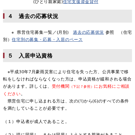
(ひとり親家庭)
住宅支援資金貸付
４ 過去の応募状況
※ 県営住宅募集一覧／(月別)
過去の応募状況
参照 （住宅
別）
住宅別の募集・応募・入居のペース
５ 入居申込資格
※平成30年7月豪雨災害により住宅を失った方、公共事業で移
転をしなければならなくなった方は、申込資格が緩和される場合
があります。詳しくは、
受付機関
にお気軽にご相談
（下記７参照）
ください
。
県営住宅に申し込まれる方は、次の(1)から(6)のすべての条件
を満たしていることが必要です。
（１）申込者が成人であること。
（２）現に同居し、または同居しようとする親族があること。