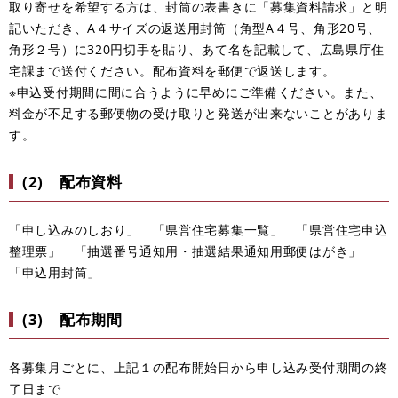
取り寄せを希望する方は、封筒の表書きに「募集資料請求」と明
記いただき、A４サイズの返送用封筒（角型A４号、角形20号、
角形２号）に320円切手を貼り、あて名を記載して、広島県庁住
宅課まで送付ください。配布資料を郵便で返送します。
※申込受付期間に間に合うように早めにご準備ください。また、
料金が不足する郵便物の受け取りと発送が出来ないことがありま
す。
(2) 配布資料
「申し込みのしおり」 「県営住宅募集一覧」 「県営住宅申込
整理票」 「抽選番号通知用・抽選結果通知用郵便はがき」
「申込用封筒」
(3) 配布期間
各募集月ごとに、上記１の配布開始日から申し込み受付期間の終
了日まで