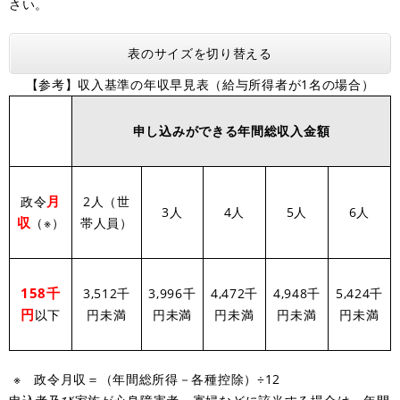
さい。
表のサイズを切り替える
【参考】収入基準の年収早見表（給与所得者が1名の場合）
申し込みができる年間総収入金額
月
政令
2人（世
3人
4人
5人
6人
収
（※）
帯人員）
158千
3,512千
3,996千
4,472千
4,948千
5,424千
円
以下
円未満
円未満
円未満
円未満
円未満
※ 政令月収＝（年間総所得－各種控除）÷12