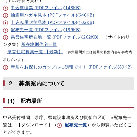
（申込時参考資料）
申込整理票 (PDFファイル)(148KB)
抽選用ハガキ見本 (PDFファイル)(646KB)
申込み用封筒見本 (PDFファイル)(102KB)
配布先一覧 (PDFファイル)(199KB)
県営住宅所在地一覧 (PDFファイル)(262KB)
​（サイト内リ
ンク集）
所在地別住宅一覧
県営住宅募集一覧 【最新】
：募集期間外には前回の募集内容を参考表
示しています。
新居をお探しのカップルに朗報です！ (PDFファイル)(89KB)
２ 募集案内について
(1) 配布場所
申込受付機関、県庁、県建設事務所及び関係市区町 ※配布先一
覧は、【ダウンロード】（
配布先一覧
）から御覧いただくこ
とができます。