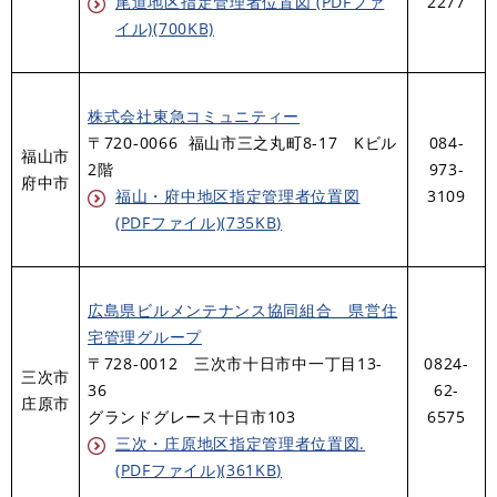
尾道地区指定管理者位置図 (PDFファ
2277
イル)(700KB)
株式会社東急コミュニティー
〒720-0066 福山市三之丸町8-17 Kビル
084-
福山市
2階
973-
府中市
福山・府中地区指定管理者位置図
3109
(PDFファイル)(735KB)
広島県ビルメンテナンス協同組合 県営住
宅管理グループ
〒728-0012 三次市十日市中一丁目13-
0824-
三次市
36
62-
庄原市
グランドグレース十日市103
6575
三次・庄原地区指定管理者位置図.
(PDFファイル)(361KB)