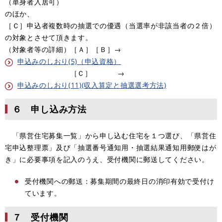
（単身者入居可）
のほか
、
［Ｃ］申込者複数時の抽選での優遇（当選率が非該当者の２倍）
の対象とさせて頂きます。
（対象者等の詳細）［Ａ］［Ｂ］→
申込みのしおり(5)（申込資格）
［Ｃ］ →
申込みのしおり(11)(収入算定と抽選選考方法)
６
申し込み方法
「県営住宅募集一覧」から申し込む住宅を１つ選び、「県営住
宅申込整理票」及び「抽選番号通知用・抽選結果通知用郵便はが
き」に必要事項を記入のうえ、受付機関に郵送してください。
受付機関への郵送：募集期間の最終日の消印有効で受付け
ています。
７ 受付機関