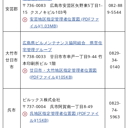
〒736-0083 広島市安芸区矢野東5丁目1-
082-88
安芸郡
15 クスノキビル103号
9-5544
安芸地区指定管理者位置図 (PDFファ
イル)(1.03MB)
広島県ビルメンテナンス協同組合 県営住
宅管理グループ
大竹市
0829-
〒738-0033 廿日市市串戸一丁目9-44 竹
廿日市
34-
本印刷所ビル 1階
市
0140
廿日市・大竹地区指定管理者位置図
(PDFファイル)(105KB)
ビルックス株式会社
0823-
〒737-0004 呉市阿賀南一丁目8-49
呉市
74-
呉地区指定管理者位置図 (PDFファイ
5963
ル)(15KB)