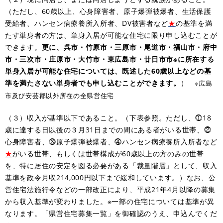
（ただし、60歳以上、心身障害者、原子爆弾被爆者、生活保護
受給者、ハンセン病療養所入所者、DV被害者など
★
の基準を満
たす単身者の方は、単身入居が可能な住宅に限り申し込むことが
できます。
更に、呉市・竹原市・三原市・尾道市・福山市・府中
市・三次市・庄原市・大竹市・東広島市・廿日市市※に所在する
単身入居が可能な住宅については、既述した60歳以上などの基
準を満たさない単身者でも申し込むことができます。
）
※広島
市及び安芸郡以外所在の全県営住宅
（３）収入が基準以下であること。（下表参照。ただし、⓵18
歳に達する日以後の３月31日までの間にある者がいる世帯、⓶
心身障害者、⓷原子爆弾被爆者、⓸ハンセン病療養所入所者など
★
がいる世帯、もしくは世帯構成が60歳以上の方のみの世帯
を、特に居住の安定を図る必要がある「裁量階層」として、収入
基準を政令月収214,000円以下まで緩和しています。）なお、公
営住宅法施行令などの一部改正により、平成21年4月以降の募集
から収入基準が変わりました。※一部の住宅については基準が異
なります。「県営住宅募集一覧」を御確認のうえ、申込んでくだ