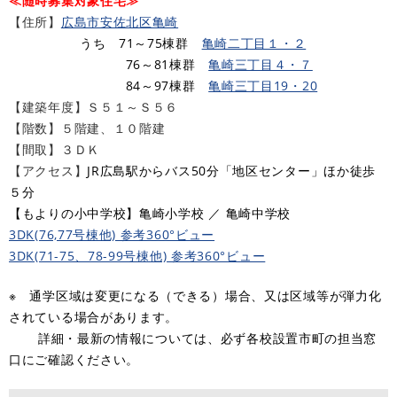
≪随時募集対象住宅≫
【住所】
広島市安佐北区亀崎​
うち 71～75棟群
亀崎二丁目１・２
76～81棟群
亀崎三丁目４・７
84～97棟群
亀崎三丁目19・20
【建築年度】Ｓ５１～Ｓ５６
【階数】５階建、１０階建
【間取】３ＤＫ
【アクセス】
JR広島駅からバス50分「地区センター」ほか徒歩
５分​
​【もよりの小中学校】亀崎小学校 ／ 亀崎中学校
3DK(76,77号棟他) 参考360°ビュー
3DK(71-75、78-99号棟他) 参考360°ビュー
※ 通学区域は変更になる（できる）場合、又は区域等が弾力化
されている場合があります。
詳細・最新の情報については、必ず各校設置市町の担当窓
口にご確認ください。