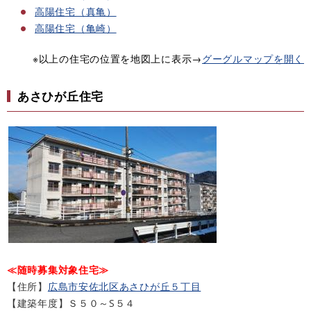
高陽住宅（真亀）
高陽住宅（亀崎）
※以上の住宅の位置を地図上に表示→
グーグルマップを開く
あさひが丘住宅
≪随時募集対象住宅≫
【住所】
広島市安佐北区あさひが丘５丁目​
【建築年度】Ｓ５０～S５４