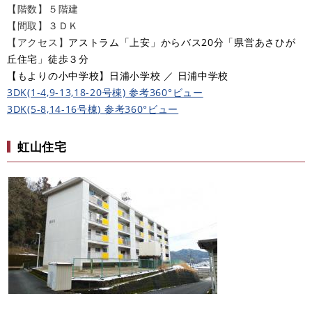
【階数】５階建
【間取】３ＤＫ
【アクセス】
アストラム「上安」からバス20分「県営あさひが
丘住宅」徒歩３分​
​【もよりの小中学校】日浦小学校 ／ 日浦中学校
3DK(1-4,9-13,18-20号棟) 参考360°ビュー
3DK(5-8,14-16号棟) 参考360°ビュー
虹山住宅