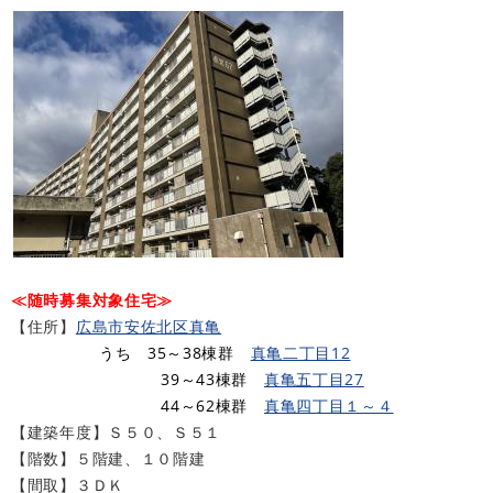
≪随時募集対象住宅≫
【住所】
広島市安佐北区真亀
うち 35～38棟群
真亀二丁目12
39～43棟群
真亀五丁目27
44～62棟群
真亀四丁目１～４
【建築年度】Ｓ５０、Ｓ５１
【階数】５階建、１０階建
【間取】３ＤＫ