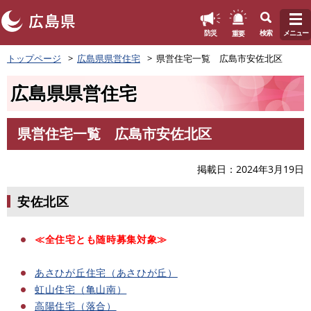
このページの本文へ
重要
防災
検索
メニュー
ペ
トップページ
広島県県営住宅
県営住宅一覧 広島市安佐北区
ー
ジ
広島県県営住宅
の
先
頭
県営住宅一覧 広島市安佐北区
で
本
す
文
。
掲載日
2024年3月19日
安佐北区
≪全住宅とも随時募集対象≫
あさひが丘住宅（あさひが丘）
虹山住宅（亀山南）
高陽住宅（落合）