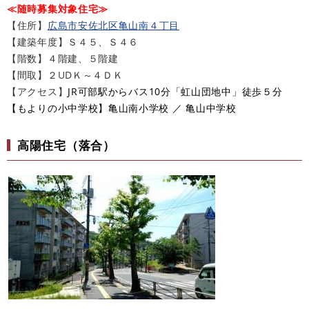
≪随時募集対象住宅≫
【住所】
広島市安佐北区亀山南４丁目​
【建築年度】Ｓ４５、Ｓ４６
【階数】４階建、５階建
【間取】２UDＫ～４ＤＫ
【アクセス】
JR可部駅からバス10分「虹山団地中」徒歩５分​
​【もよりの小中学校】亀山南小学校 ／ 亀山中学校
高陽住宅（落合）