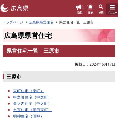
このページの本文へ
重要
防災
検索
メニュー
ペ
トップページ
広島県県営住宅
県営住宅一覧 三原市
ー
ジ
広島県県営住宅
の
先
頭
県営住宅一覧 三原市
で
本
す
文
。
掲載日
2024年6月17日
三原市
東町住宅（東町）
中之町住宅（中之町）
倉之内住宅（中之町）
七宝住宅（沼田東町）
明神住宅（明神）