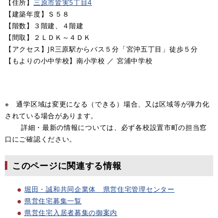
【住所】
三原市皆実5丁目4
【建築年度】Ｓ５８
【階数】３階建、４階建
【間取】２ＬＤＫ～４ＤＫ
【アクセス】JR三原駅からバス５分「宮沖五丁目」徒歩５分
​【もよりの小中学校】南小学校 ／ 宮浦中学校
※ 通学区域は変更になる（できる）場合、又は区域等が弾力化
されている場合があります。
詳細・最新の情報については、必ず各校設置市町の担当窓
口にご確認ください。
このページに関連する情報
堀田・誠和共同企業体 県営住宅管理センター
県営住宅募集一覧
県営住宅入居者募集の御案内