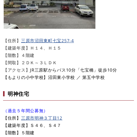
【住所】
三原市沼田東町七宝257-4​
【建築年度】Ｈ１４、Ｈ１５
【階数】４階建
【間取】２ＤＫ～３ＬＤＫ
【アクセス】
JR三原駅からバス10分「七宝橋」徒歩10分​
​【もよりの小中学校】沼田東小学校 ／ 第五中学校
明神住宅
（過去５年間公募無）
【住所】
三原市明神３丁目12​
【建築年度】Ｓ４６、Ｓ４７
【階数】５階建