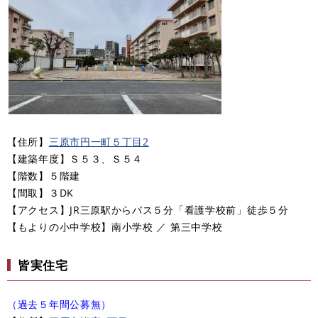
【住所】
三原市円一町５丁目2​
【建築年度】Ｓ５３、Ｓ５４
【階数】５階建
【間取】３DK
【アクセス】JR三原駅からバス５分「看護学校前」徒歩５分
​【もよりの小中学校】南小学校 ／ 第三中学校
皆実住宅
（過去５年間公募無）