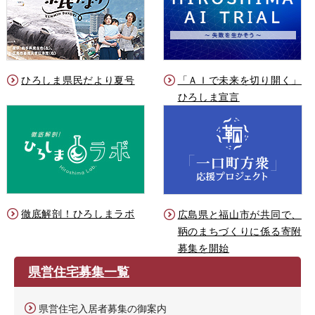
ひろしま県民だより夏号
「ＡＩで未来を切り開く」
ひろしま宣言
徹底解剖！ひろしまラボ
広島県と福山市が共同で、
鞆のまちづくりに係る寄附
募集を開始
県営住宅募集一覧
県営住宅入居者募集の御案内