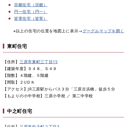
宗郷住宅（宗郷）
円一住宅（円一）
皆実住宅（皆実）
※以上の住宅の位置を地図上に表示→
グーグルマップを開く
東町住宅
【住所】
三原市東町三丁目15​
【建築年度】Ｓ４８、Ｓ４９
【階数】４階建、５階建
【間取】２UＤＫ
【アクセス】JR三原駅からバス３分「三原古浜橋」徒歩５分
​【もよりの小中学校】三原小学校 ／ 第二中学校
中之町住宅
【住所】
三原市中之町２丁目3​