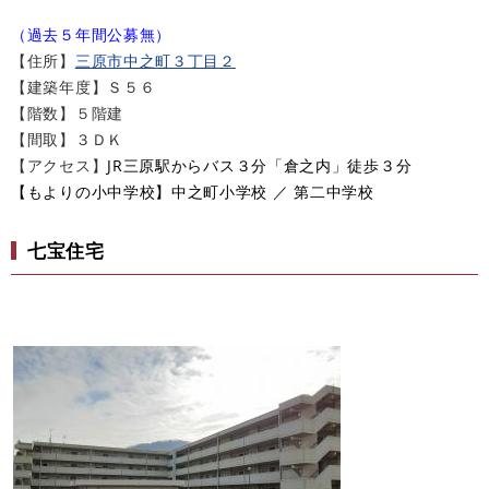
（過去５年間公募無）
【住所】
三原市中之町３丁目２
【建築年度】Ｓ５６
【階数】５階建
【間取】３ＤＫ
【アクセス】
JR三原駅からバス３分「倉之内」徒歩３分​
​【もよりの小中学校】中之町小学校 ／ 第二中学校
七宝住宅