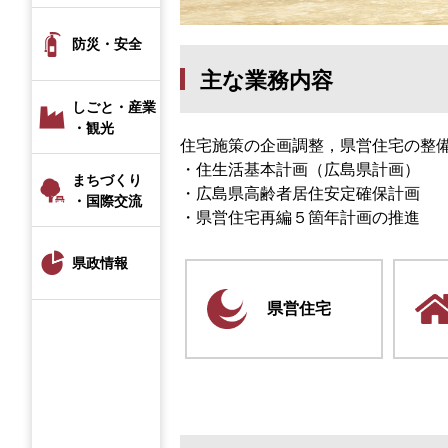
防災・安全
主な業務内容
しごと・産業
・観光
住宅施策の企画調整，県営住宅の整
・住生活基本計画（広島県計画）
まちづくり
・広島県高齢者居住安定確保計画
・国際交流
・県営住宅再編５箇年計画の推進
県政情報
県営住宅