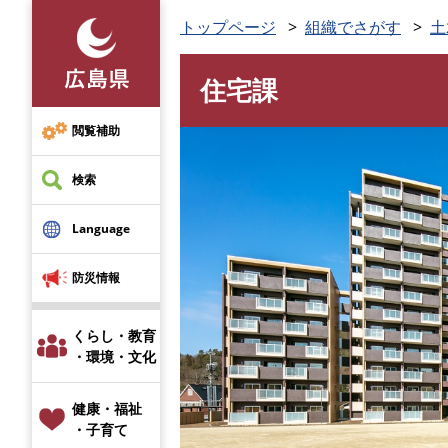
ペ
トップページ
組織でさがす
土
ー
ジ
住宅課
の
本
先
文
頭
閲覧補助
で
す
検索
。
Language
防災情報
くらし・教育
・環境・文化
健康・福祉
・子育て