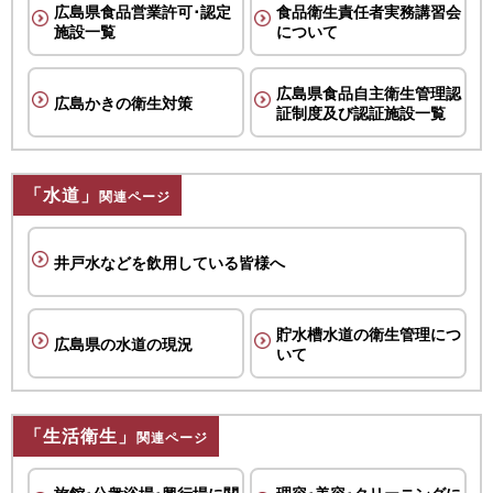
広島県食品営業許可･
認定
食品衛生責任者実務講習会
施設一覧
について
広島県食品自主衛生管理認
広島かきの衛生対策
証制度
及び認証施設一覧
「水道」
関連ページ
井戸水などを
飲用している皆様へ
貯水槽水道の衛生管理
につ
広島県の水道の現況
いて
「生活衛生」
関連ページ