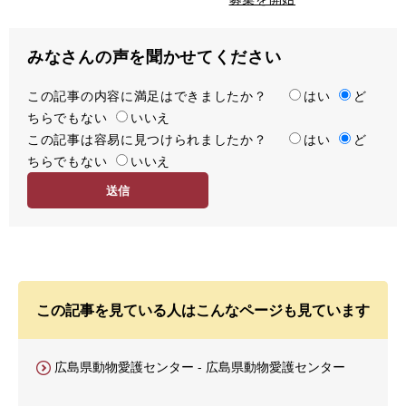
みなさんの声を聞かせてください
この記事の内容に満足はできましたか？
満
はい
ど
ちらでもない
足
いいえ
この記事は容易に見つけられましたか？
度
容
はい
ど
ちらでもない
易
いいえ
度
この記事を見ている人はこんなページも見ています
広島県動物愛護センター - 広島県動物愛護センター