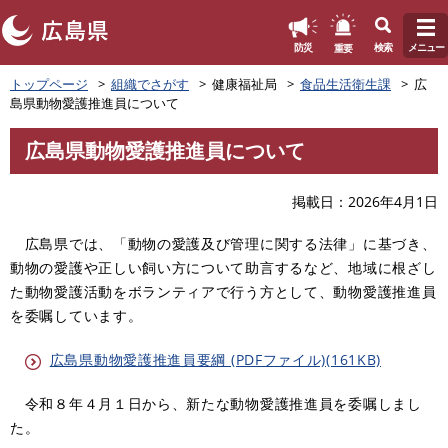
このページの本文へ
重要
防災
検索
メニュー
ペ
トップページ
組織でさがす
健康福祉局
食品生活衛生課
広
ー
島県動物愛護推進員について
ジ
の
広島県動物愛護推進員について
先
本
頭
文
で
掲載日
2026年4月1日
す
。
広島県では、「動物の愛護及び管理に関する法律」に基づき、
動物の愛護や正しい飼い方について助言するなど、地域に根ざし
た動物愛護活動をボランティアで行う方として、動物愛護推進員
を委嘱しています。
広島県動物愛護推進員要綱 (PDFファイル)(161KB)
令和８年４月１日から、新たな動物愛護推進員を委嘱しまし
た。