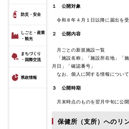
１ 公開対象
防災・安全
令和８年４月１日以降に届出を受
しごと・産業
２ 公開内容
・観光
月ごとの新規施設一覧
まちづくり
「施設名称」「施設所在地」「施
・国際交流
月日」「確認番号」
なお、個人に関する情報について
県政情報
３ 公開時期
月末時点のものを翌月中旬に公開
保健所（支所）へのリ