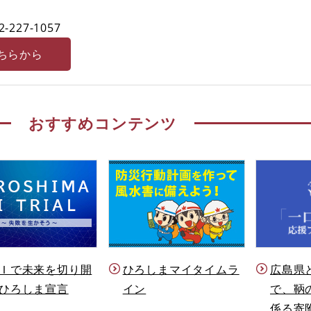
2-227-1057
ちらから
おすすめコンテンツ
Ｉで未来を切り開
ひろしまマイタイムラ
広島県
ひろしま宣言
イン
で、鞆
係る寄