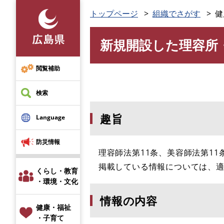
ペ
トップページ
組織でさがす
健
ー
ジ
新規開設した理容所
の
本
先
文
頭
閲覧補助
で
す
検索
。
趣旨
Language
防災情報
理容師法第11条、美容師法第11
掲載している情報については、
くらし・教育
・環境・文化
情報の内容
健康・福祉
・子育て