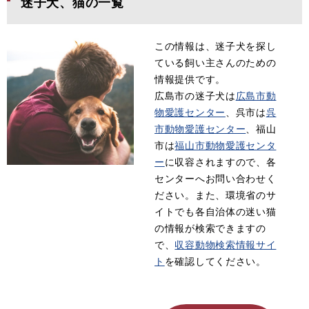
迷子犬、猫の一覧
この情報は、迷子犬を探し
ている飼い主さんのための
情報提供です。
広島市の迷子犬は
広島市動
物愛護センター
、呉市は
呉
市動物愛護センター
、福山
市は
福山市動物愛護センタ
ー
に収容されますので、各
センターへお問い合わせく
ださい。また、環境省のサ
イトでも各自治体の迷い猫
の情報が検索できますの
で、
収容動物検索情報サイ
ト
を確認してください。