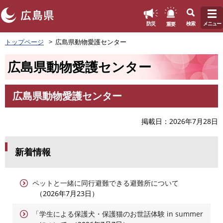
このページの本文へ
重要
防災
検索
メニュー
ペ
トップページ
広島県動物愛護センター
ー
ジ
広島県動物愛護センター
の
先
頭
広島県動物愛護センター
で
本
す
文
。
掲載日
2026年7月28日
新着情報
ペットと一緒に同行避難できる避難所について
2026年7月23日
「学生による保護犬・保護猫のお世話体験 in summer