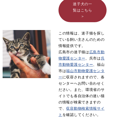
迷子犬の一
覧はこちら
>
この情報は、迷子猫を探し
ている飼い主さんのための
情報提供です。
広島市の迷子猫は
広島市動
物愛護センター
、呉市は
呉
市動物愛護センター
、福山
市は
福山市動物愛護センタ
ー
に収容されますので、各
センターへお問い合わせく
ださい。また、環境省のサ
イトでも各自治体の迷い猫
の情報が検索できますの
で、
収容動物検索情報サイ
ト
を確認してください。