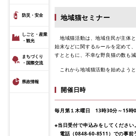
防災・安全
地域猫セミナー
しごと・産業
地域猫活動は、地域住民が主体と
・観光
始末などに関するルールを定めて
すとともに、不幸な野良猫の数も
まちづくり
・国際交流
これから地域猫活動を始めようと
県政情報
開催日時
毎月第１木曜日 13時30分～15時
※当日受付で申込みをしてください
電話（0848-60-8511）での