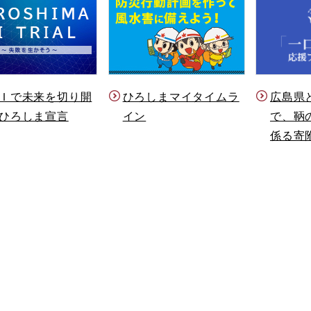
Ｉで未来を切り開
ひろしまマイタイムラ
広島県
ひろしま宣言
イン
で、鞆
係る寄