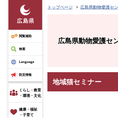
ペ
トップページ
広島県動物愛護セ
ー
ジ
の
先
頭
閲覧補助
広島県動物愛護セ
で
す
検索
。
Language
防災情報
地域猫セミナー
本
文
くらし・教育
・環境・文化
健康・福祉
・子育て