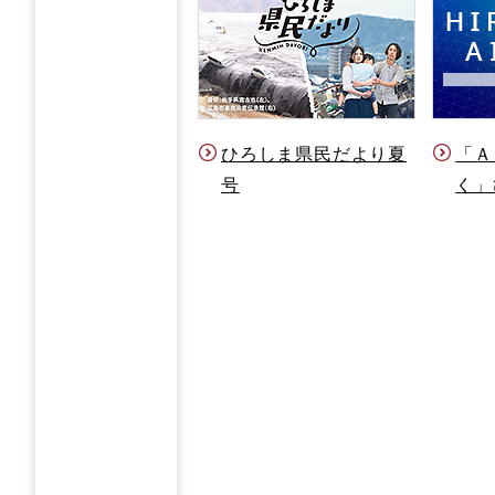
ひろしま県民だより夏
「Ａ
号
く」