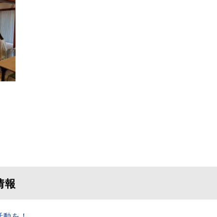
情報
活動を！