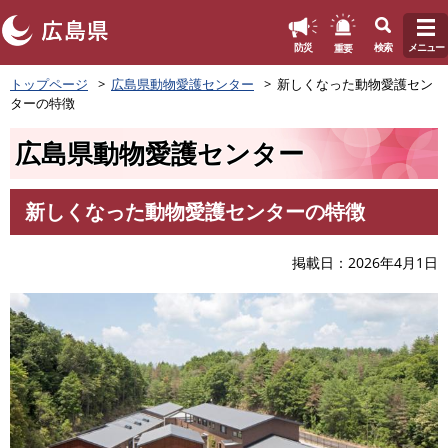
このページの本文へ
重要
防災
検索
メニュー
ペ
トップページ
広島県動物愛護センター
新しくなった動物愛護セン
ー
ターの特徴
ジ
の
広島県動物愛護センター
先
頭
で
新しくなった動物愛護センターの特徴
す
本
。
文
掲載日
2026年4月1日