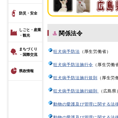
防災・安全
しごと・産業
関係法令
・観光
まちづくり
狂犬病予防法
（厚生労働省）
・国際交流
狂犬病予防法施行令
（厚生労働
県政情報
狂犬病予防法施行規則
（厚生労
狂犬病予防法施行細則
（広島県
動物の愛護及び管理に関する法
動物の愛護及び管理に関する法