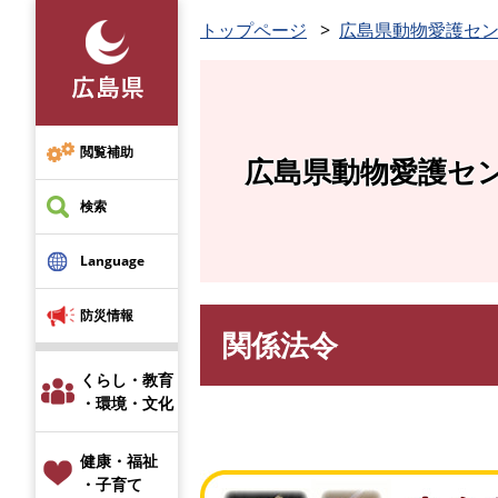
ペ
トップページ
広島県動物愛護セ
ー
ジ
の
先
頭
閲覧補助
広島県動物愛護セ
で
す
検索
。
Language
防災情報
関係法令
本
文
くらし・教育
・環境・文化
健康・福祉
・子育て