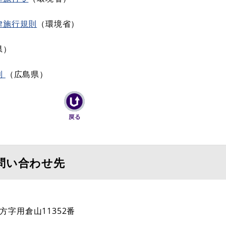
律施行規則
（環境省）
県）
則
（広島県）
問い合わせ先
字用倉山11352番