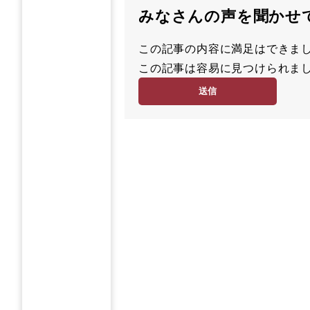
みなさんの声を聞かせ
この記事の内容に満足はでき
満
この記事は容易に見つけられ
足
容
度
易
度