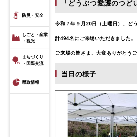
「どうぶつ愛護のつど
防災・安全
令和７年９月20日（土曜日）、ど
しごと・産業
計494名にご来場いただきました。
・観光
ご来場の皆さま、大変ありがとう
まちづくり
・国際交流
​当日の様子
県政情報