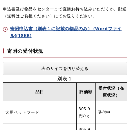
申込書及び物品をセンターまで直接お持ち込みいただくか、郵送
（送料はご負担ください）にてお送りください。
寄附申込書（別表１に記載の物品のみ） (Wordファイ
ル)(18KB)
寄附の受付状況
表のサイズを切り替える
別表１
受付状況（在
品目
評価額
庫状況）
305.9
犬用ペットフード
受付中
円/kg
305.9