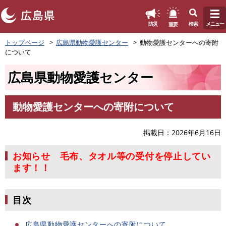
このページの本文へ
重要
防災
検索
メニュー
ペ
トップページ
広島県動物愛護センター
動物愛護センターへの寄附
ー
について
ジ
の
広島県動物愛護センター
先
頭
で
動物愛護センターへの寄附について
す
本
。
文
掲載日
2026年6月16日
お知らせ 毛布、タオル等の受付を停止してい
ます！！
目次
広島県動物愛護センターへの寄附について