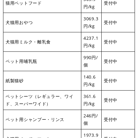
猫用ペットフード
受付中
円/kg
3069.3
犬猫用おやつ
受付中
円/kg
4237.1
犬猫用ミルク・離乳食
受付中
円/kg
990円/
ペット用哺乳瓶
受付中​
個
140.6
紙製猫砂
受付中​
円/kg
ペットシーツ（レギュラー、ワイ
361.6
​受付中​
ド、スーパーワイド）
円/kg
246円/
ペット用シャンプー・リンス
受付中
個
1973.9