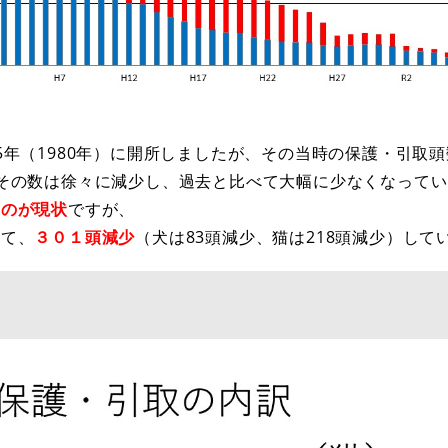
年（1980年）に開所しましたが、その当時の保護・引取
その数は徐々に減少し、過去と比べて大幅に少なくなって
るのが現状
ですが、
して、
３０１頭減少
（犬は83頭減少、猫は218頭減少）して