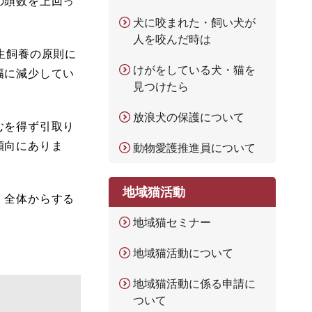
の頭数を上回っ
犬に咬まれた・飼い犬が
人を咬んだ時は
生飼養の原則に
けがをしている犬・猫を
幅に減少してい
見つけたら
放浪犬の保護について
むを得ず引取り
傾向にありま
動物愛護推進員について
地域猫活動
、全体からする
地域猫セミナー
地域猫活動について
地域猫活動に係る申請に
ついて