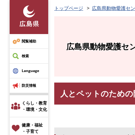
ペ
トップページ
広島県動物愛護セ
ー
ジ
の
先
頭
閲覧補助
広島県動物愛護セ
で
す
検索
。
Language
防災情報
人とペットのための
本
文
くらし・教育
・環境・文化
健康・福祉
・子育て