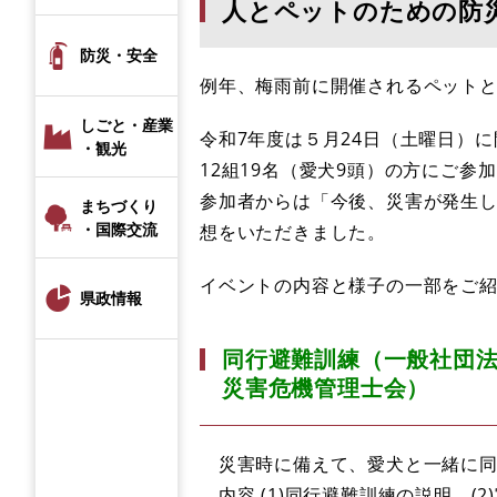
人とペットのための防
防災・安全
例年、梅雨前に開催されるペット
しごと・産業
令和7年度は５月24日（土曜日）
・観光
12組19名（愛犬9頭）の方にご参
参加者からは「今後、災害が発生
まちづくり
・国際交流
想をいただきました。
イベントの内容と様子の一部をご
県政情報
同行避難訓練（一般社団
災害危機管理士会）
災害時に備えて、愛犬と一緒に同
内容 (1)同行避難訓練の説明 (2