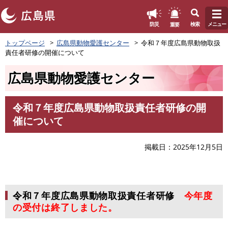
このページの本文へ
重要
防災
検索
メニュー
ペ
トップページ
広島県動物愛護センター
令和７年度広島県動物取扱
ー
責任者研修の開催について
ジ
の
広島県動物愛護センター
先
頭
で
令和７年度広島県動物取扱責任者研修の開
す
本
催について
。
文
掲載日
2025年12月5日
令和７年度広島県動物取扱責任者研修
今年度
の受付は終了しました。