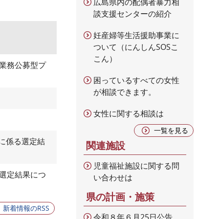
広島県内の配偶者暴力相
談支援センターの紹介
妊産婦等生活援助事業に
ついて（にんしんSOSこ
こん）
業務公募型プ
困っているすべての女性
が相談できます。
女性に関する相談は
一覧を見る
に係る選定結
関連施設
児童福祉施設に関する問
選定結果につ
い合わせは
県の計画・施策
新着情報のRSS
令和８年６月25日公告