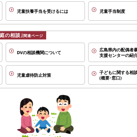
児童扶養手当を受けるには
児童手当制度
家庭の相談｣
関連ページ
広島県内の配偶者
DVの相談機関に
ついて
支援センターの紹
子どもに関する相
児童虐待防止対策
(概要･窓口)