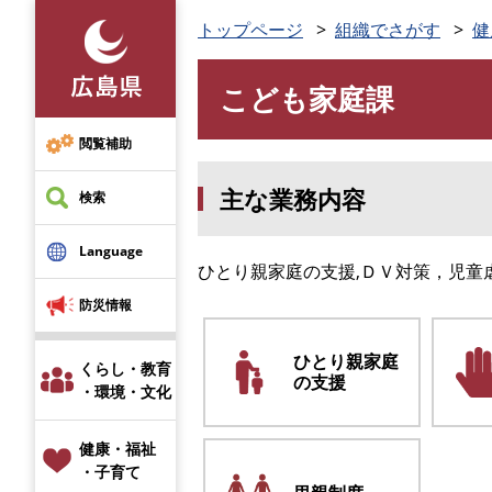
ペ
トップページ
組織でさがす
健
ー
ジ
こども家庭課
の
本
先
文
頭
閲覧補助
で
主な業務内容
す
検索
。
Language
ひとり親家庭の支援,ＤＶ対策，児童
防災情報
ひとり親家庭
くらし・教育
の支援
・環境・文化
健康・福祉
・子育て