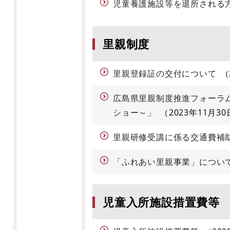
児童養護施設等を退所される
里親制度
里親登録証の交付について
広島県里親制度推進フォーラ
ショー～」
2023年11月30
里親研修受講に係る交通費補
「ふれあい里親事業」につい
児童入所施設措置費等