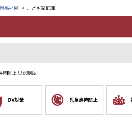
このページの本文へ
康福祉局
こども家庭課
虐待防止,里親制度
DV対策
児童虐待防止