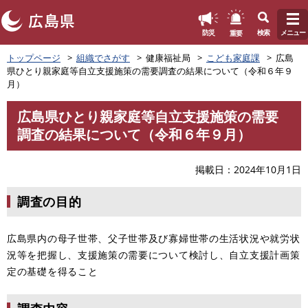
このページの本文へ
重要
防災
検索
メニュー
ペ
トップページ
組織でさがす
健康福祉局
こども家庭課
広島
ー
県ひとり親家庭等自立支援施策の需要調査の結果について（令和６年９
ジ
月）
の
先
広島県ひとり親家庭等自立支援施策の需要
頭
本
調査の結果について（令和６年９月）
で
文
す
。
掲載日
2024年10月1日
調査の目的
広島県内の母子世帯、父子世帯及び寡婦世帯の生活状況や就労状
況等を把握し、支援施策の需要について検討し、自立支援計画策
定の基礎を得ること