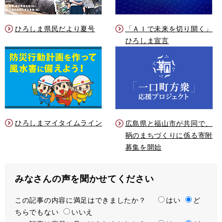
ひろしま県民だより夏号
「ＡＩで未来を切り開く」
ひろしま宣言
ひろしまマイタイムライン
広島県と福山市が共同で、
鞆のまちづくりに係る寄附
募集を開始
みなさんの声を聞かせてください
この記事の内容に満足はできましたか？
満
はい
ど
ちらでもない
足
いいえ