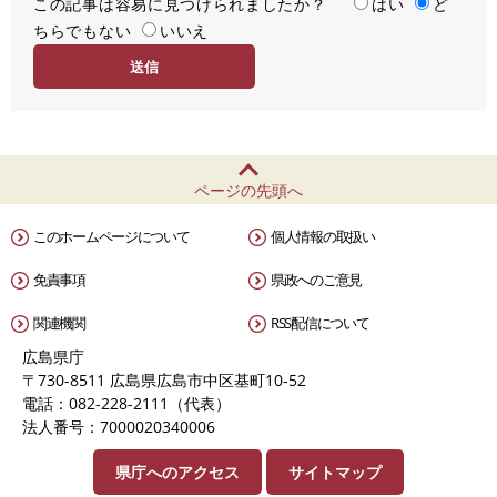
この記事は容易に見つけられましたか？
度
容
はい
ど
ちらでもない
易
いいえ
度
ページの先頭へ
このホームページについて
個人情報の取扱い
免責事項
県政へのご意見
関連機関
RSS配信について
広島県庁
〒730-8511 広島県広島市中区基町10-52
電話：082-228-2111（代表）
法人番号：7000020340006
県庁へのアクセス
サイトマップ