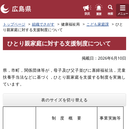
このページの本文へ
重要
防災
検索
メニュー
ペ
トップページ
組織でさがす
健康福祉局
こども家庭課
ひと
ー
り親家庭に対する支援制度について
ジ
の
ひとり親家庭に対する支援制度について
先
本
頭
文
で
掲載日
2026年6月10日
す
。
県，市町，関係団体等が，母子及び父子並びに寡婦福祉法，児童
扶養手当法などに基づく，ひとり親家庭を支援する制度を実施し
ています。
表のサイズを切り替える
制 度 概 要
事業実施等