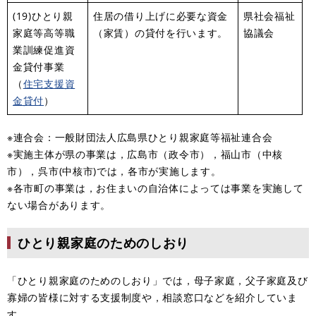
(19)ひとり親
住居の借り上げに必要な資金
県社会福祉
家庭等高等職
（家賃）の貸付を行います。
協議会
業訓練促進資
金貸付事業
（
住宅支援資
金貸付
）
※連合会：一般財団法人広島県ひとり親家庭等福祉連合会
※実施主体が県の事業は，広島市（政令市），福山市（中核
市），呉市(中核市)では，各市が実施します。
※各市町の事業は，お住まいの自治体によっては事業を実施して
ない場合があります。
ひとり親家庭のためのしおり
「ひとり親家庭のためのしおり」では，母子家庭，父子家庭及び
寡婦の皆様に対する支援制度や，相談窓口などを紹介していま
す。