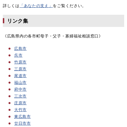
詳しくは
「あなたの支え」
をご覧ください。
リンク集
《広島県内の各市町母子・父子・寡婦福祉相談窓口》
広島市
呉市
竹原市
三原市
尾道市
福山市
府中市
三次市
庄原市
大竹市
東広島市
廿日市市