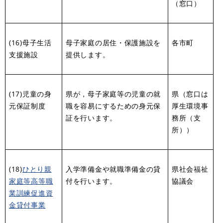
（窓口）
(16)母子生活
母子家庭の居住・保護施設を
各市町
支援施設
提供します。
(17)児童の身
県が，母子家庭等の児童の就
県（窓口は
元保証制度
職を容易にするための身元保
厚生環境事
証を行います。
務所（支
所））
(18)
ひとり親
入学準備金や就職準備金の貸
県社会福祉
家庭等高等職
付を行います。
協議会
業訓練促進資
金貸付事業