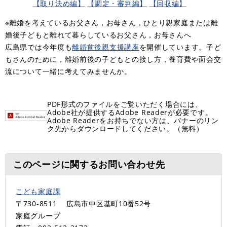
【取り決め編】
【調定・審判編】
【回収編】
※離婚を考えているお父さん，お母さん，ひとり親家庭または離
婚後子どもと離れて暮らしているお父さん，お母さんへ
広島県では今年度も
離婚前後親支援講座
を開催しています。子ど
もさんのために，離婚前後の子どもとの接し方，養育費や面会交
流について一緒に考えてみませんか。
PDF形式のファイルをご覧いただく場合には、
Adobe社が提供するAdobe Readerが必要です。
Adobe Readerをお持ちでない方は、バナーのリン
ク先からダウンロードしてください。（無料）
このページに関するお問い合わせ先
こども家庭課
〒730-8511
広島市中区基町10番52号
家庭グループ