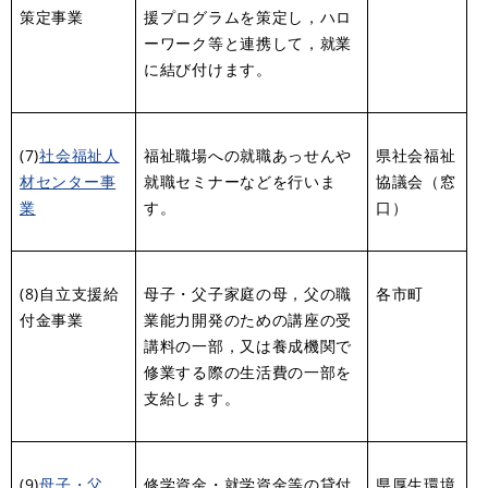
策定事業
援プログラムを策定し，ハロ
ーワーク等と連携して，就業
に結び付けます。
(7)
社会福祉人
福祉職場への就職あっせんや
県社会福祉
材センター事
就職セミナーなどを行いま
協議会（窓
業
す。
口）
(8)自立支援給
母子・父子家庭の母，父の職
各市町
付金事業
業能力開発のための講座の受
講料の一部，又は養成機関で
修業する際の生活費の一部を
支給します。
(9)
母子・父
修学資金・就学資金等の貸付
県厚生環境