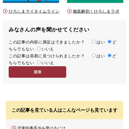
ひろしまマイタイムライン
徹底解剖！ひろしまラボ
みなさんの声を聞かせてください
この記事の内容に満足はできましたか？
満
はい
ど
ちらでもない
足
いいえ
この記事は容易に見つけられましたか？
度
容
はい
ど
ちらでもない
易
いいえ
度
この記事を見ている人はこんなページも見ています
児童扶養手当を受けるには