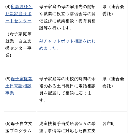
(4)
広島県ひと
母子家庭の母の雇用先の開拓
県（連合会
り親家庭サポ
や就業に役立つ講習会等の開
委託）
ートセンター
催並びに就業相談・養育費相
談等を行います。
（母子家庭等
就業・自立支
AIチャットボット相談をはじ
援センター事
めました。
業)
(5)
母子家庭等
母子家庭等の比較的時間の余
県（連合会
土日電話相談
裕のある土日祝日に電話相談
委託）
事業
員を配置して相談に応じま
す。
(6)母子自立支
児童扶養手当受給者個々の希
各市町
援プログラム
望，事情等に対応した自立支