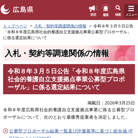
このページの本文へ
重要
防災
検索
メニュー
ペ
トップページ
入札・契約等調達関係の情報
令和８年３月５日公告
ー
「令和８年度広島県社会的養護自立支援拠点事業公募型プロポーザル」
ジ
に係る選定結果について
の
先
入札・契約等調達関係の情報
頭
で
す
令和８年３月５日公告「令和８年度広島県
。
本
社会的養護自立支援拠点事業公募型プロポ
文
ーザル」に係る選定結果について
掲載日
2026年3月25日
令和８年度広島県社会的養護自立支援拠点事業に係る公募型プロ
ポーザルについて、次のとおり最優秀提案者を決定しました。
公募型プロポーザル結果一覧及び評価基準に基づく総合値 (P