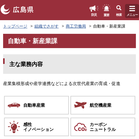
このページの本文へ
重要
防災
検索
メニュー
ペ
トップページ
組織でさがす
商工労働局
自動車・新産業課
ー
ジ
自動車・新産業課
の
本
先
文
頭
で
主な業務内容
す
。
産業集積形成や産学連携などによる次世代産業の育成・促進
自動車産業
航空機産業
感性
カーボン
イノベーション
ニュートラル