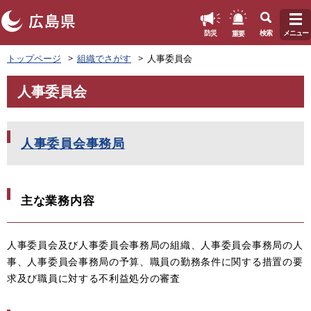
このページの本文へ
重要
防災
検索
メニュー
ペ
トップページ
組織でさがす
人事委員会
ー
ジ
人事委員会
の
本
先
文
頭
で
人事委員会事務局
す
。
主な業務内容
人事委員会及び人事委員会事務局の組織、人事委員会事務局の人
事、人事委員会事務局の予算、職員の勤務条件に関する措置の要
求及び職員に対する不利益処分の審査