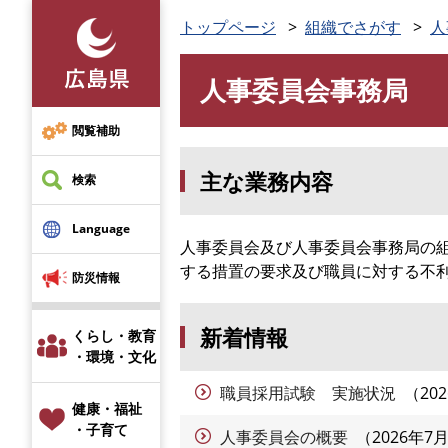
ペ
トップページ
組織でさがす
人
ー
ジ
人事委員会事務局
の
本
先
文
頭
閲覧補助
で
主な業務内容
す
検索
。
Language
人事委員会及び人事委員会事務局の
する措置の要求及び職員に対する不
防災情報
新着情報
くらし・教育
・環境・文化
職員採用試験 実施状況
20
健康・福祉
・子育て
人事委員会の概要
2026年7