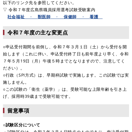
以下のリンク先を参照してください。
▽ 令和７年度広島県職員採用選考試験受験案内
社会福祉
・
獣医師
・
保健師
・
看護
令和７年度の主な変更点
○申込受付期間を前倒し、令和７年３月１日（土）から受付を開
始します（これに伴い、申込受付終了日も前年度より早く、令和
７年５月19日（月）午後５時までとなりますので、注意してく
ださい）。
○行政（SPI方式）は、早期枠試験で実施します。この試験では実
施しません。
​○この試験の「衛生（薬学）」は、受験可能な上限年齢を引き上
げ、採用時39歳まで受験可能です。
留意事項
○試験区分について
・試験区分は、令和７年３月１日時点のものであり、申込受付期