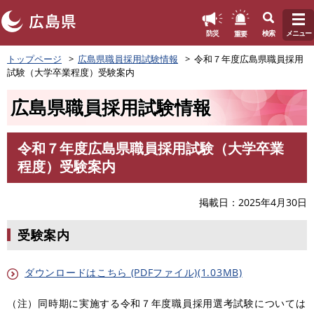
このページの本文へ
重要
防災
検索
メニュー
ペ
トップページ
広島県職員採用試験情報
令和７年度広島県職員採用
ー
試験（大学卒業程度）受験案内
ジ
の
広島県職員採用試験情報
先
頭
で
令和７年度広島県職員採用試験（大学卒業
す
本
程度）受験案内
。
文
掲載日
2025年4月30日
受験案内
ダウンロードはこちら (PDFファイル)(1.03MB)
（注）同時期に実施する令和７年度職員採用選考試験については