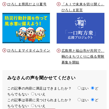
ひろしま県民だより夏号
「ＡＩで未来を切り開く」
ひろしま宣言
ひろしまマイタイムライン
広島県と福山市が共同で、
鞆のまちづくりに係る寄附
募集を開始
みなさんの声を聞かせてください
この記事の内容に満足はできましたか？
満
はい
ど
ちらでもない
足
いいえ
この記事は容易に見つけられましたか？
度
容
はい
ど
ちらでもない
易
いいえ