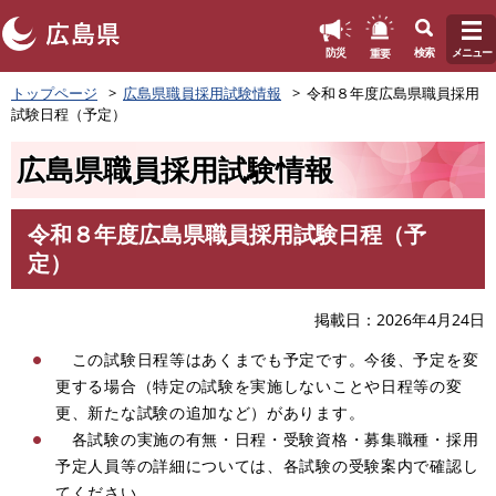
このページの本文へ
重要
防災
検索
メニュー
ペ
トップページ
広島県職員採用試験情報
令和８年度広島県職員採用
ー
試験日程（予定）
ジ
の
広島県職員採用試験情報
先
頭
で
令和８年度広島県職員採用試験日程（予
す
本
定）
。
文
掲載日
2026年4月24日
この試験日程等はあくまでも予定です。今後、予定を変
更する場合（特定の試験を実施しないことや日程等の変
更、新たな試験の追加など）があります。
各試験の実施の有無・日程・受験資格・募集職種・採用
予定人員等の詳細については、各試験の受験案内で確認し
てください。