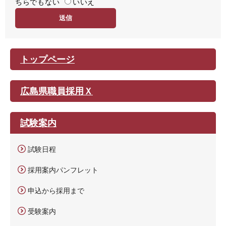
ちらでもない
易
いいえ
度
トップページ
広島県職員採用Ｘ
試験案内
試験日程
採用案内パンフレット
申込から採用まで
受験案内