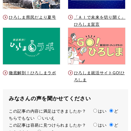
ひろしま県民だより夏号
「ＡＩで未来を切り開く」
ひろしま宣言
徹底解剖！ひろしまラボ
ひろしま就活サイトGO!ひ
ろしま
みなさんの声を聞かせてください
この記事の内容に満足はできましたか？
満
はい
ど
ちらでもない
足
いいえ
この記事は容易に見つけられましたか？
度
容
はい
ど