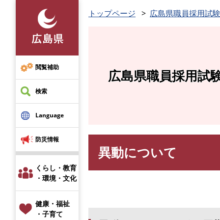
ペ
トップページ
広島県職員採用試
ー
ジ
の
先
頭
閲覧補助
広島県職員採用試
で
す
検索
。
Language
防災情報
異動について
本
文
くらし・教育
・環境・文化
健康・福祉
・子育て