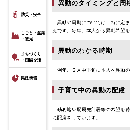
異動のタイミングと周
防災・安全
異動の周期については、特に定ま
況です。毎年、本人から異動希望
しごと・産業
・観光
異動のわかる時期
まちづくり
・国際交流
例年、３月中下旬に本人へ異動の
県政情報
子育て中の異動の配慮
勤務地や配属先部署等の希望を聴
に配慮をしています。