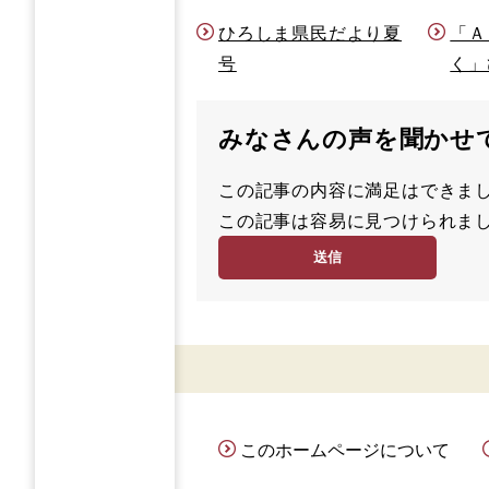
ひろしま県民だより夏
「Ａ
号
く」
みなさんの声を聞かせ
この記事の内容に満足はでき
満
この記事は容易に見つけられ
足
容
度
易
度
このホームページについて