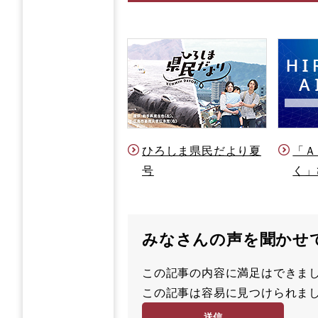
ひろしま県民だより夏
「Ａ
号
く」
みなさんの声を聞かせ
この記事の内容に満足はでき
満
この記事は容易に見つけられ
足
容
度
易