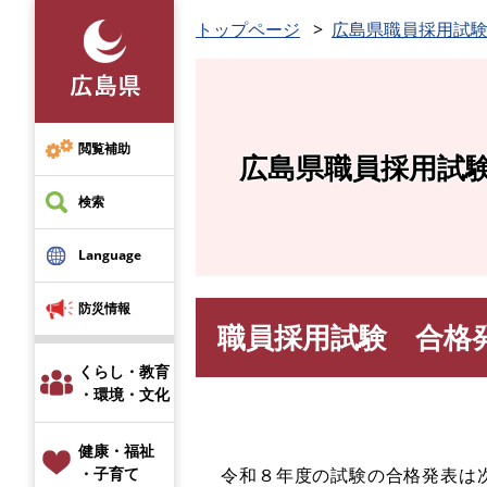
ペ
トップページ
広島県職員採用試
ー
ジ
の
先
頭
閲覧補助
広島県職員採用試
で
す
検索
。
Language
防災情報
職員採用試験 合格
本
文
くらし・教育
・環境・文化
健康・福祉
↵
令和８年度の試験の合格発表は
・子育て