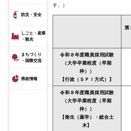
す。）
防災・安全
第
しごと・産業
・観光
令和８
年度職員採用試験
まちづくり
・国際交流
（大学卒業程度（早期
枠））
県政情報
【行政（ＳＰＩ方式）】
令和８
年度職員採用試験
（大学卒業程度（早期
枠））
【衛生（薬学）・総合土
木】