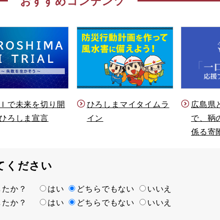
おすすめコンテンツ
Ｉで未来を切り開
ひろしまマイタイムラ
広島県
ひろしま宣言
イン
で、鞆
係る寄
てください
ましたか？
はい
どちらでもない
いいえ
ましたか？
はい
どちらでもない
いいえ