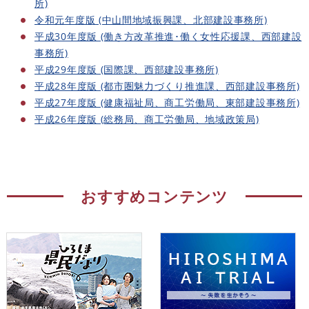
所)
令和元年度版 (中山間地域振興課、北部建設事務所)
平成30年度版 (働き方改革推進･働く女性応援課、西部建設
事務所)
平成29年度版 (国際課、西部建設事務所)
平成28年度版 (都市圏魅力づくり推進課、西部建設事務所)
平成27年度版 (健康福祉局、商工労働局、東部建設事務所)
平成26年度版 (総務局、商工労働局、地域政策局)
おすすめコンテンツ