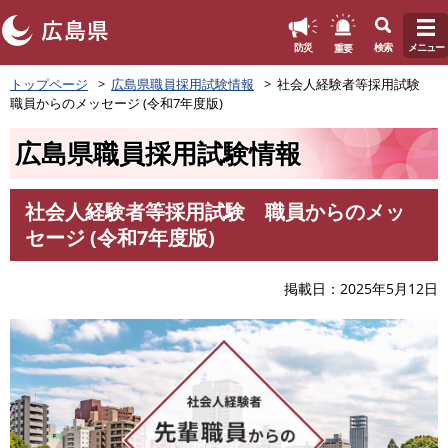
このページの本文へ
重要
防災
検索
メニュー
ペ
トップページ
広島県職員採用試験情報
社会人経験者等採用試験
ー
職員からのメッセージ (令和7年度版)
ジ
の
広島県職員採用試験情報
先
頭
で
社会人経験者等採用試験 職員からのメッ
す
本
セージ (令和7年度版)
。
文
掲載日
2025年5月12日