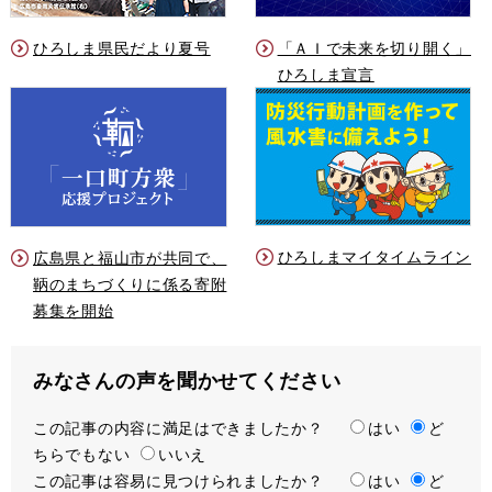
ひろしま県民だより夏号
「ＡＩで未来を切り開く」
ひろしま宣言
ひろしまマイタイムライン
広島県と福山市が共同で、
鞆のまちづくりに係る寄附
募集を開始
みなさんの声を聞かせてください
この記事の内容に満足はできましたか？
満
はい
ど
ちらでもない
足
いいえ
この記事は容易に見つけられましたか？
度
容
はい
ど