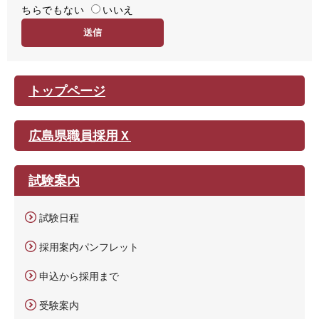
ちらでもない
易
いいえ
度
トップページ
広島県職員採用Ｘ
試験案内
試験日程
採用案内パンフレット
申込から採用まで
受験案内