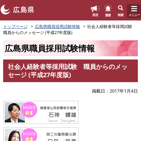
このページの本文へ
重要
防災
検索
メニュー
ペ
トップページ
広島県職員採用試験情報
社会人経験者等採用試験
ー
職員からのメッセージ (平成27年度版)
ジ
の
広島県職員採用試験情報
先
頭
で
社会人経験者等採用試験 職員からのメッ
す
本
セージ (平成27年度版)
。
文
掲載日
2017年1月4日