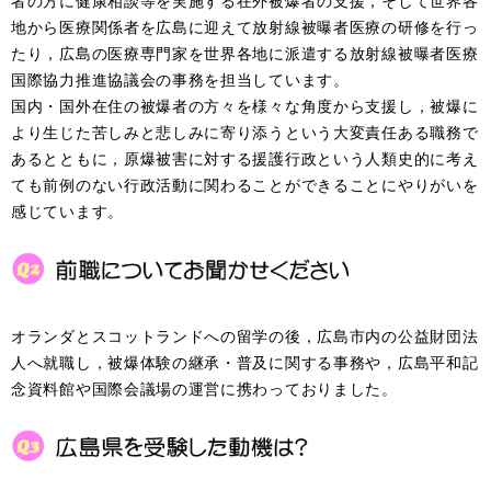
者の方に健康相談等を実施する在外被爆者の支援，そして世界各
地から医療関係者を広島に迎えて放射線被曝者医療の研修を行っ
たり，広島の医療専門家を世界各地に派遣する放射線被曝者医療
国際協力推進協議会の事務を担当しています。
国内・国外在住の被爆者の方々を様々な角度から支援し，被爆に
より生じた苦しみと悲しみに寄り添うという大変責任ある職務で
あるとともに，原爆被害に対する援護行政という人類史的に考え
ても前例のない行政活動に関わることができることにやりがいを
感じています。
オランダとスコットランドへの留学の後，広島市内の公益財団法
人へ就職し，被爆体験の継承・普及に関する事務や，広島平和記
念資料館や国際会議場の運営に携わっておりました。