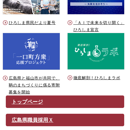
ひろしま県民だより夏号
「ＡＩで未来を切り開く」
ひろしま宣言
徹底解剖！ひろしまラボ
広島県と福山市が共同で、
鞆のまちづくりに係る寄附
募集を開始
トップページ
広島県職員採用Ｘ