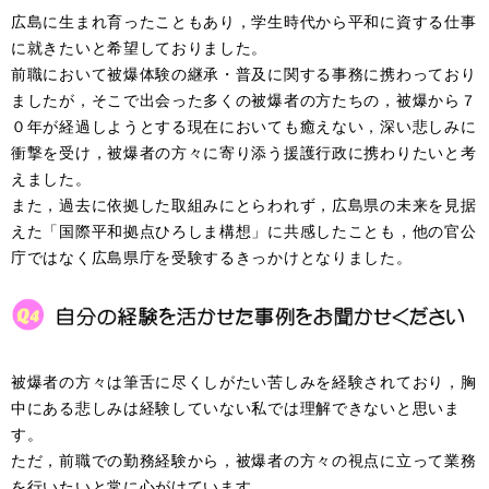
広島に生まれ育ったこともあり，学生時代から平和に資する仕事
に就きたいと希望しておりました。
前職において被爆体験の継承・普及に関する事務に携わっており
ましたが，そこで出会った多くの被爆者の方たちの，被爆から７
０年が経過しようとする現在においても癒えない，深い悲しみに
衝撃を受け，被爆者の方々に寄り添う援護行政に携わりたいと考
えました。
また，過去に依拠した取組みにとらわれず，広島県の未来を見据
えた「国際平和拠点ひろしま構想」に共感したことも，他の官公
庁ではなく広島県庁を受験するきっかけとなりました。
被爆者の方々は筆舌に尽くしがたい苦しみを経験されており，胸
中にある悲しみは経験していない私では理解できないと思いま
す。
ただ，前職での勤務経験から，被爆者の方々の視点に立って業務
を行いたいと常に心がけています。