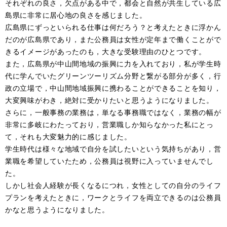
それぞれの良さ，欠点がある中で，都会と自然が共生している広
島県に非常に居心地の良さを感じました。
広島県にずっといられる仕事は何だろう？と考えたときに浮かん
だのが広島県であり，また公務員は女性が定年まで働くことがで
きるイメージがあったのも，大きな受験理由のひとつです。
また，広島県が中山間地域の振興に力を入れており，私が学生時
代に学んでいたグリーンツーリズム分野と繋がる部分が多く，行
政の立場で，中山間地域振興に携わることができることを知り，
大変興味がわき，絶対に受かりたいと思うようになりました。
さらに，一般事務の業務は，単なる事務職ではなく，業務の幅が
非常に多岐にわたっており，営業職しか知らなかった私にとっ
て，それも大変魅力的に感じました。
学生時代は様々な地域で自分を試したいという気持ちがあり，営
業職を希望していたため，公務員は視野に入っていませんでし
た。
しかし社会人経験が長くなるにつれ，女性としての自分のライフ
プランを考えたときに，ワークとライフを両立できるのは公務員
かなと思うようになりました。