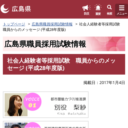
このページの本文へ
重要
防災
検索
メニュー
ペ
トップページ
広島県職員採用試験情報
社会人経験者等採用試験
ー
職員からのメッセージ (平成28年度版)
ジ
の
広島県職員採用試験情報
先
頭
で
社会人経験者等採用試験 職員からのメッ
す
本
セージ (平成28年度版)
。
文
掲載日
2017年1月4日