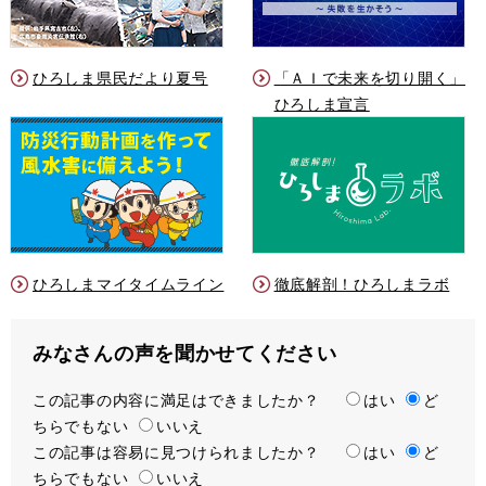
ひろしま県民だより夏号
「ＡＩで未来を切り開く」
ひろしま宣言
ひろしまマイタイムライン
徹底解剖！ひろしまラボ
みなさんの声を聞かせてください
この記事の内容に満足はできましたか？
満
はい
ど
ちらでもない
足
いいえ
この記事は容易に見つけられましたか？
度
容
はい
ど
ちらでもない
易
いいえ