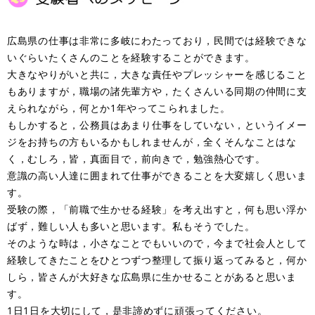
広島県の仕事は非常に多岐にわたっており，民間では経験できな
いぐらいたくさんのことを経験することができます。
大きなやりがいと共に，大きな責任やプレッシャーを感じること
もありますが，職場の諸先輩方や，たくさんいる同期の仲間に支
えられながら，何とか1年やってこられました。
もしかすると，公務員はあまり仕事をしていない，というイメー
ジをお持ちの方もいるかもしれませんが，全くそんなことはな
く，むしろ，皆，真面目で，前向きで，勉強熱心です。
意識の高い人達に囲まれて仕事ができることを大変嬉しく思いま
す。
受験の際，「前職で生かせる経験」を考え出すと，何も思い浮か
ばず，難しい人も多いと思います。私もそうでした。
そのような時は，小さなことでもいいので，今まで社会人として
経験してきたことをひとつずつ整理して振り返ってみると，何か
しら，皆さんが大好きな広島県に生かせることがあると思いま
す。
1日1日を大切にして，是非諦めずに頑張ってください。