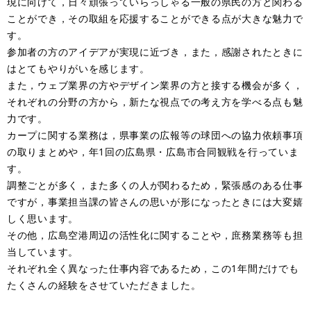
現に向けて，日々頑張っていらっしゃる一般の県民の方と関わる
ことができ，その取組を応援することができる点が大きな魅力で
す。
参加者の方のアイデアが実現に近づき，また，感謝されたときに
はとてもやりがいを感じます。
また，ウェブ業界の方やデザイン業界の方と接する機会が多く，
それぞれの分野の方から，新たな視点での考え方を学べる点も魅
力です。
カープに関する業務は，県事業の広報等の球団への協力依頼事項
の取りまとめや，年1回の広島県・広島市合同観戦を行っていま
す。
調整ごとが多く，また多くの人が関わるため，緊張感のある仕事
ですが，事業担当課の皆さんの思いが形になったときには大変嬉
しく思います。
その他，広島空港周辺の活性化に関することや，庶務業務等も担
当しています。
それぞれ全く異なった仕事内容であるため，この1年間だけでも
たくさんの経験をさせていただきました。